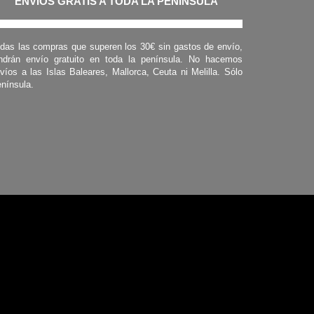
ENVÍOS GRATIS A TODA LA PENINSULA
das las compras que superen los 30€ sin gastos de envío,
ndrán envío gratuito en toda la península. No hacemos
víos a las Islas Baleares, Mallorca, Ceuta ni Melilla. Sólo
nínsula.