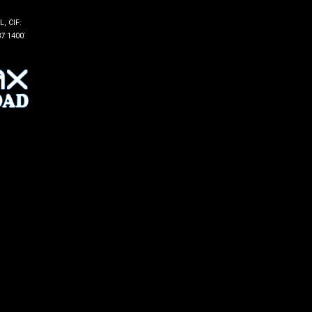
, CIF:
7 14007 -