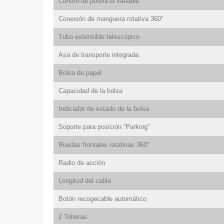
Control de potencia variable
Conexión de manguera rotativa 360°
Tubo extensible telescópico
Asa de transporte integrada
Bolsa de papel
Capacidad de la bolsa
Indicador de estado de la bolsa
Soporte para posición “Parking”
Ruedas frontales rotativas 360°
Radio de acción
Longitud del cable
Botón recogecable automático
2 Toberas