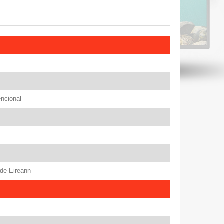
encional
rde Eireann