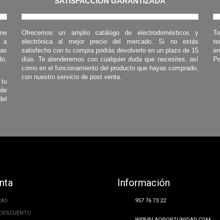
SATISFACCIÓN GARANTIZADA
one
Ofrecemos un amplio catálogo de electrodomésticos y
To
s a
electrónica al mejor precio del mercado. Si no estás
te
las
satisfecho con tu compra podrás devolverlo en un plazo de 15
en
o,
días. Te atenderemos con cualquier duda que necesites, así
Pe
como en el funcionamiento del producto que hayas comprado,
con nuestro servicio de post venta.
 tu
 de
del
nta
Información
RAS
957 76 73 22
 DESCUENTO
WEB@LAOPORTUNIDAD.COM