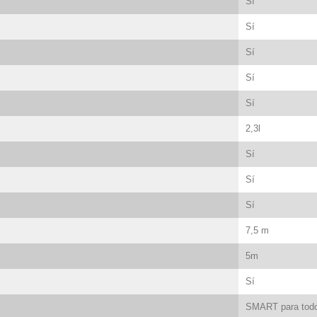
Sí
Sí
Sí
Sí
Sí
2,3l
Sí
Sí
Sí
7,5 m
5m
Sí
SMART para todo 