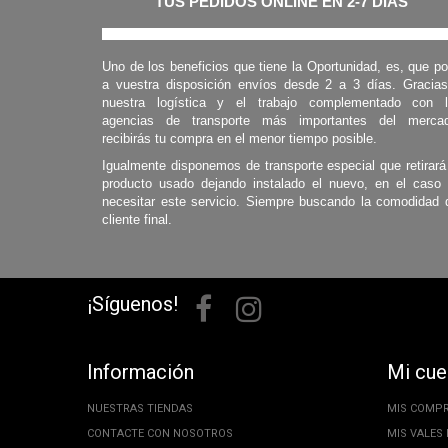
TUS PEDIDOS ONLINE EN 2-7 DÍAS
Uno de los beneficios que tiene la Oportunidad, es, que p
a vuestra disposición envíos desde 2 a 3 días. Gracia
nuestra logística y el trabajo complementado con 
agencias de transporte más importantes del mercad
recibirás tu compra en el menor tiempo posible.
Igualmente disponemos de transporte especial que retirará
producto usado dejando instalado el nuevo, en el caso
necesitar este servicio. Siempre buscando la comodidad 
cliente final.
¡Síguenos!
Información
Mi cue
NUESTRAS TIENDAS
MIS COMP
CONTACTE CON NOSOTROS
MIS VALES