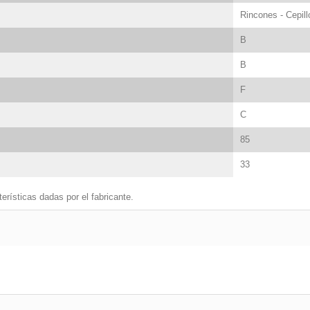
Rincones - Cepill
B
B
F
C
85
33
erísticas dadas por el fabricante.