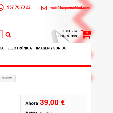
957 76 73 22
web@laoportunidad.com
SU CUENTA
0
INICIAR SESIÓN
CA
ELECTRÓNICA
IMAGEN Y SONIDO
 Rotativa
39,00 €
Ahora