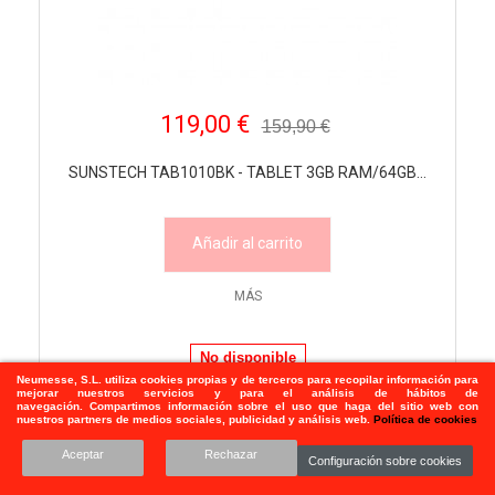
119,00 €
159,90 €
SUNSTECH TAB1010BK - TABLET 3GB RAM/64GB...
Añadir al carrito
MÁS
No disponible
Neumesse, S.L.
utiliza
cookies propias y de terceros para recopilar información para
mejorar nuestros servicios y para el análisis de hábitos de
navegación. Compartimos información sobre el uso que haga del sitio web con
nuestros partners de medios sociales, publicidad y análisis web.
Política de cookies
Aceptar
Rechazar
Configuración sobre cookies
1
2
3
4
5
Mostrar todos