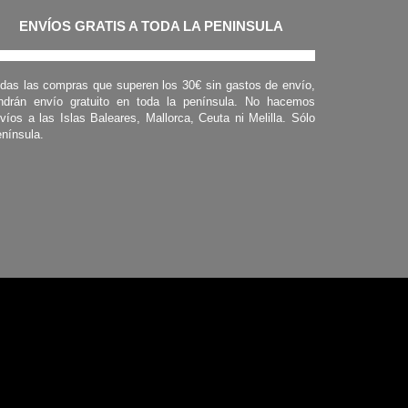
ENVÍOS GRATIS A TODA LA PENINSULA
das las compras que superen los 30€ sin gastos de envío,
ndrán envío gratuito en toda la península. No hacemos
víos a las Islas Baleares, Mallorca, Ceuta ni Melilla. Sólo
nínsula.