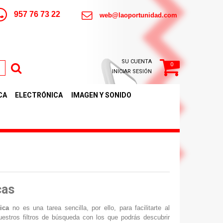
957 76 73 22
web@laoportunidad.com
SU CUENTA
0
INICIAR SESIÓN
CA
ELECTRÓNICA
IMAGEN Y SONIDO
cas
ica
no es una tarea sencilla, por ello, para facilitarte al
estros filtros de búsqueda con los que podrás descubrir