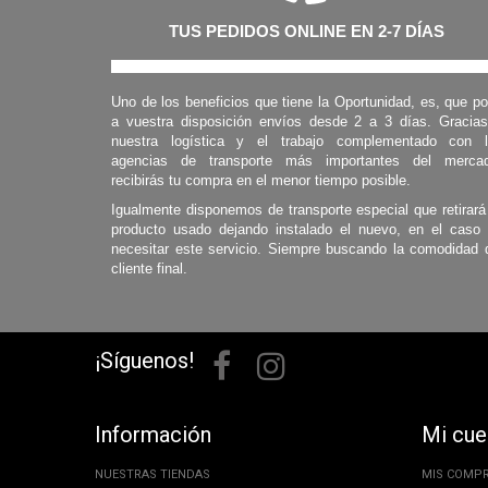
TUS PEDIDOS ONLINE EN 2-7 DÍAS
Uno de los beneficios que tiene la Oportunidad, es, que p
a vuestra disposición envíos desde 2 a 3 días. Gracia
nuestra logística y el trabajo complementado con 
agencias de transporte más importantes del mercad
recibirás tu compra en el menor tiempo posible.
Igualmente disponemos de transporte especial que retirará
producto usado dejando instalado el nuevo, en el caso
necesitar este servicio. Siempre buscando la comodidad 
cliente final.
¡Síguenos!
Información
Mi cue
NUESTRAS TIENDAS
MIS COMP