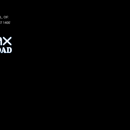
, CIF:
7 14007 -