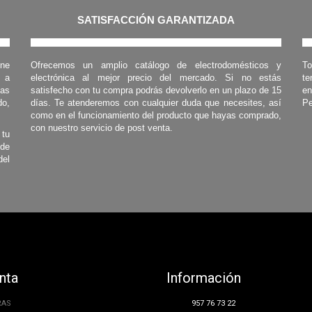
SATISFACCIÓN GARANTIZADA
one
Ofrecemos un amplio catálogo de electrodomésticos y
To
s a
electrónica al mejor precio del mercado. Si no estás
te
las
satisfecho con tu compra podrás devolverlo en un plazo de 15
en
o,
días. Te atenderemos con cualquier duda que necesites, así
Pe
como en el funcionamiento del producto que hayas comprado,
con nuestro servicio de post venta.
 tu
 de
del
nta
Información
RAS
957 76 73 22