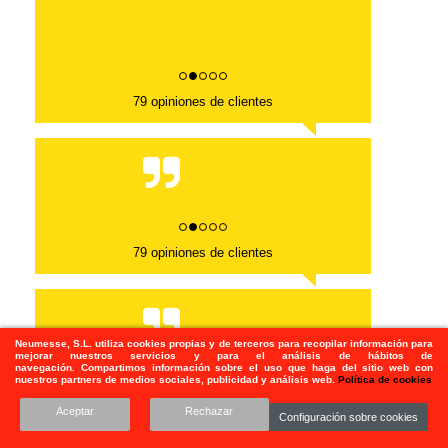
79 opiniones de clientes
79 opiniones de clientes
Neumesse, S.L.
utiliza
cookies propias y de terceros para recopilar información para
mejorar nuestros servicios y para el análisis de hábitos de
navegación. Compartimos información sobre el uso que haga del sitio web con
Todo perfecto
nuestros partners de medios sociales, publicidad y análisis web.
Política de cookies
Fecha de publicación: 26-03-2026
Aceptar
Rechazar
Fecha de compra: 20-03-2026
Configuración sobre cookies