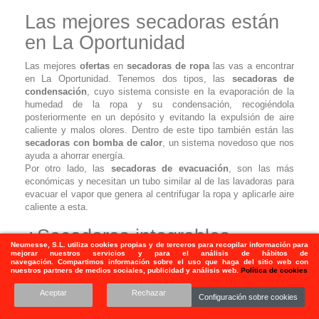
Las mejores secadoras están
en La Oportunidad
Las mejores
ofertas
en
secadoras de ropa
las vas a encontrar
en La Oportunidad. Tenemos dos tipos, las
secadoras de
condensación
, cuyo sistema consiste en
la evaporación de la
humedad de la ropa y su condensación, recogiéndola
posteriormente en un depósito y evitando la expulsión de aire
caliente y malos olores. Dentro de este tipo también están las
secadoras con bomba de calor
, un sistema novedoso que nos
ayuda a ahorrar energía.
Por otro lado, las
secadoras de evacuación
, son las más
económicas y necesitan un tubo similar al de las lavadoras para
evacuar el vapor que genera al centrifugar la ropa y aplicarle aire
caliente a esta.
¿Secadoras integrables,
Neumesse, S.L.
utiliza
cookies propias y de terceros para recopilar información para
panelables o de libre
mejorar nuestros servicios y para el análisis de hábitos de
navegación. Compartimos información sobre el uso que haga del sitio web con
nuestros partners de medios sociales, publicidad y análisis web.
Política de cookies
instalación? Diferencias
Aceptar
Rechazar
Configuración sobre cookies
Las
secadoras integradas
o
encastradas
van dentro de un
mueble, vienen preparadas con agujeros en el frontal para las