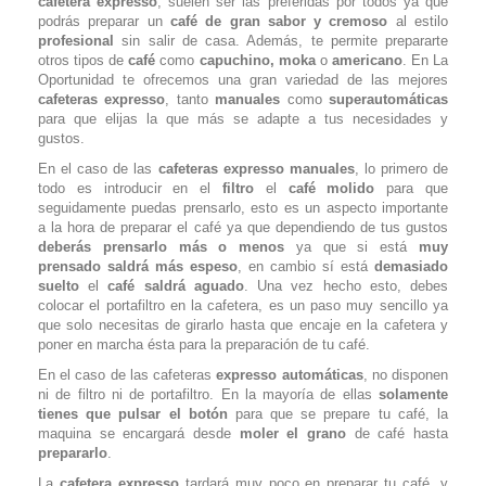
cafetera expresso
, suelen ser las preferidas por todos ya que
podrás preparar un
café de gran sabor y cremoso
al estilo
profesional
sin salir de casa. Además, te permite prepararte
otros tipos de
café
como
capuchino, moka
o
americano
. En La
Oportunidad te ofrecemos una gran variedad de las mejores
cafeteras expresso
, tanto
manuales
como
superautomáticas
para que elijas la que más se adapte a tus necesidades y
gustos.
En el caso de las
cafeteras expresso manuales
, lo primero de
todo es introducir en el
filtro
el
café molido
para que
seguidamente puedas prensarlo, esto es un aspecto importante
a la hora de preparar el café ya que dependiendo de tus gustos
deberás prensarlo más o menos
ya que si está
muy
prensado saldrá más espeso
, en cambio sí está
demasiado
suelto
el
café saldrá aguado
. Una vez hecho esto, debes
colocar el portafiltro en la cafetera, es un paso muy sencillo ya
que solo necesitas de girarlo hasta que encaje en la cafetera y
poner en marcha ésta para la preparación de tu café.
En el caso de las cafeteras
expresso automáticas
, no disponen
ni de filtro ni de portafiltro. En la mayoría de ellas
solamente
tienes que pulsar el botón
para que se prepare tu café, la
maquina se encargará desde
moler el grano
de café hasta
prepararlo
.
La
cafetera expresso
tardará muy poco en preparar tu café, y