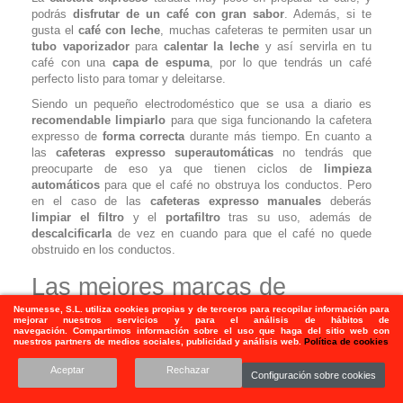
podrás
disfrutar de un café con gran sabor
. Además, si te
gusta el
café con leche
, muchas cafeteras te permiten usar un
tubo vaporizador
para
calentar la leche
y así servirla en tu
café con una
capa de espuma
, por lo que tendrás un café
perfecto listo para tomar y deleitarse.
Siendo un pequeño electrodoméstico que se usa a diario es
recomendable limpiarlo
para que siga funcionando la cafetera
expresso de
forma correcta
durante más tiempo. En cuanto a
las
cafeteras expresso superautomáticas
no tendrás que
preocuparte de eso ya que tienen ciclos de
limpieza
automáticos
para que el café no obstruya los conductos. Pero
en el caso de las
cafeteras expresso manuales
deberás
limpiar el filtro
y el
portafiltro
tras su uso, además de
descalcificarla
de vez en cuando para que el café no quede
obstruido en los conductos.
Las mejores marcas de
cafeteras expresso
Neumesse, S.L.
utiliza
cookies propias y de terceros para recopilar información para
mejorar nuestros servicios y para el análisis de hábitos de
navegación. Compartimos información sobre el uso que haga del sitio web con
Con nuestro
amplio catálogo online de cafeteras expresso
nuestros partners de medios sociales, publicidad y análisis web.
Política de cookies
podrás elegir la más adecuada a tus necesidades ya que existen
Aceptar
Rechazar
diferentes tipos y marcas. Si lo que buscas es una
gran
Configuración sobre cookies
relación calidad precio
deberás elegir una de la marca