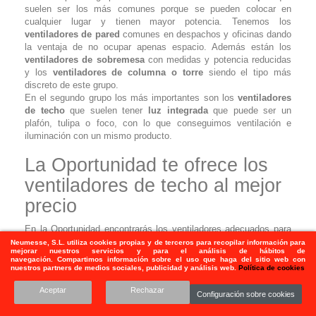
suelen ser los más comunes porque se pueden colocar en
cualquier lugar y tienen mayor potencia. Tenemos los
ventiladores de pared
comunes en despachos y oficinas dando
la ventaja de no ocupar apenas espacio. Además están los
ventiladores de sobremesa
con medidas y potencia reducidas
y los
ventiladores de columna o torre
siendo el tipo más
discreto de este grupo.
En el segundo grupo los más importantes son los
ventiladores
de techo
que suelen tener
luz integrada
que puede ser un
plafón, tulipa o foco, con lo que conseguimos ventilación e
iluminación con un mismo producto.
La Oportunidad te ofrece los
ventiladores de techo al mejor
precio
En la Oportunidad encontrarás los ventiladores adecuados para
tu hogar, conseguirás los
mejores precios
del mercado. ¡Lo
Neumesse, S.L.
utiliza
cookies propias y de terceros para recopilar información para
mejorar nuestros servicios y para el análisis de hábitos de
más económico lo tienes en
la Oportunidad
! Gracias a las
navegación. Compartimos información sobre el uso que haga del sitio web con
opiniones de nuestros clientes, La Oportunidad da confianza
nuestros partners de medios sociales, publicidad y análisis web.
Política de cookies
suficiente para que no dudes que comprar con nosotros es un
Aceptar
Rechazar
acierto.
Configuración sobre cookies