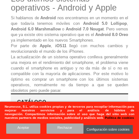
operativos - Android y Apple
Si hablamos de
Android
nos encontramos en un momento en el
que todavía tenemos móviles con
Android 5.0 Lollipop
,
Android 6.0 Marshmallow
o
Android 7.0 Nougat
. Pero vemos
que ya existe otro sistema operativo que es el
Android 8.0 Oreo
ya implementado en los nuevos Smartphones.
Por parte de
Apple
,
iOS11
llegó con muchos cambios y
revolucionando el mundo de los iPhones.
La actualización de un sistema operativo conlleva generalmente
una mejora en el rendimiento del smartphone, el problema viene
cuando el smartphone es antiguo y no da más de sí o no es
compatible con la mayoría de aplicaciones. Por este motivo lo
óptimo es comprar un smartphone con los últimos sistemas
operativos, normalmente no da tiempo a que se queden
obsoletos pero puede pasar.
CATÁLOGO
Neumesse, S.L.
utiliza
cookies propias y de terceros para recopilar información para
mejorar nuestros servicios y para el análisis de hábitos de
navegación. Compartimos información sobre el uso que haga del sitio web con
nuestros partners de medios sociales, publicidad y análisis web.
Política de cookies
Aceptar
Rechazar
Configuración sobre cookies
DISPONIBILIDAD