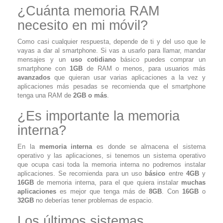
¿Cuánta memoria RAM
necesito en mi móvil?
Como casi cualquier respuesta, depende de ti y del uso que le
vayas a dar al smartphone. Si vas a usarlo para llamar, mandar
mensajes y un
uso cotidiano
básico puedes comprar un
smartphone con
1GB
de RAM o menos, para usuarios más
avanzados
que quieran usar varias aplicaciones a la vez y
aplicaciones más pesadas se recomienda que el smartphone
tenga una RAM de
2GB o más
.
¿Es importante la memoria
interna?
En la
memoria interna
es donde se almacena el sistema
operativo y las aplicaciones, si tenemos un sistema operativo
que ocupa casi toda la memoria interna no podremos instalar
aplicaciones. Se recomienda para un uso
básico
entre
4GB
y
16GB
de memoria interna, para el que quiera instalar
muchas
aplicaciones
es mejor que tenga más de
8GB
. Con
16GB
o
32GB
no deberías tener problemas de espacio.
Los últimos sistemas