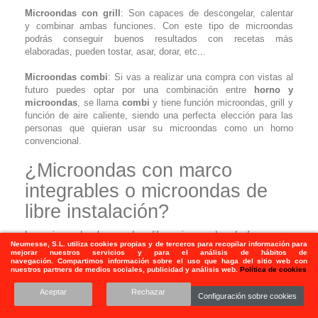
Microondas con grill
: Son capaces de descongelar, calentar
y combinar ambas funciones. Con este tipo de microondas
podrás conseguir buenos resultados con recetas más
elaboradas, pueden tostar, asar, dorar, etc...
Microondas combi
: Si vas a realizar una compra con vistas al
futuro puedes optar por una combinación entre
horno y
microondas
, se llama
combi
y tiene función microondas, grill y
función de aire caliente, siendo una perfecta elección para las
personas que quieran usar su microondas como un horno
convencional.
¿Microondas con marco
integrables o microondas de
libre instalación?
Los microondas los puedes diferenciar en dos de forma muy
Neumesse, S.L.
utiliza
cookies propias y de terceros para recopilar información para
clara. Por un lado están los
microondas de libre instalación
,
mejorar nuestros servicios y para el análisis de hábitos de
los típicos que se ponen encima de una mesa o encimera, no
navegación. Compartimos información sobre el uso que haga del sitio web con
nuestros partners de medios sociales, publicidad y análisis web.
Política de cookies
necesitan instalación previa y son más económicos.
El otro tipo son los
microondas encastrables
en un mueble, en
Aceptar
Rechazar
Configuración sobre cookies
este tipo debes fijarte muy bien en las medidas tanto del hueco
que necesitas como del marco que llevan incorporado. Tienen un