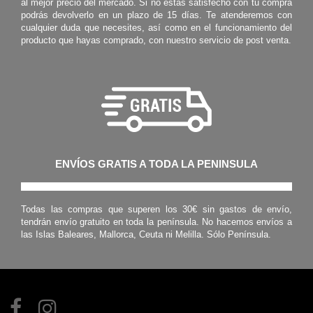
al mejor precio del mercado. Si no estás satisfecho con tu compra
podrás devolverlo en un plazo de 15 días. Te atenderemos con
cualquier duda que necesites, así como en el funcionamiento del
producto que hayas comprado, con nuestro servicio de post venta.
ENVÍOS GRATIS A TODA LA PENINSULA
Todas las compras que superen los 30€ sin gastos de envío,
tendrán envío gratuito en toda la península. No hacemos envíos a
las Islas Baleares, Mallorca, Ceuta ni Melilla. Sólo Península.