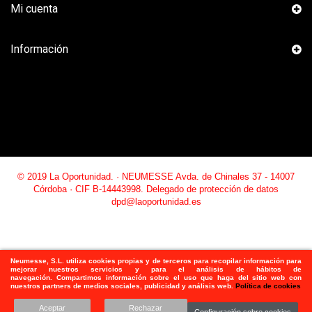
Mi cuenta
Información
© 2019 La Oportunidad. · NEUMESSE Avda. de Chinales 37 - 14007
Córdoba · CIF B-14443998. Delegado de protección de datos
dpd@laoportunidad.es
Neumesse, S.L.
utiliza
cookies propias y de terceros para recopilar información para
mejorar nuestros servicios y para el análisis de hábitos de
navegación. Compartimos información sobre el uso que haga del sitio web con
nuestros partners de medios sociales, publicidad y análisis web.
Política de cookies
Aceptar
Rechazar