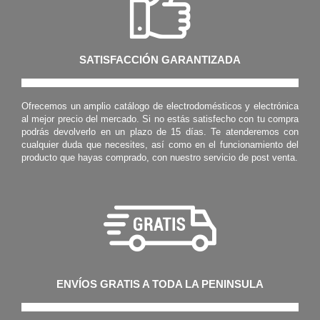
al mejor precio del mercado. Si no estás satisfecho con tu compra
podrás devolverlo en un plazo de 15 días. Te atenderemos con
cualquier duda que necesites, así como en el funcionamiento del
producto que hayas comprado, con nuestro servicio de post venta.
ENVÍOS GRATIS A TODA LA PENINSULA
Todas las compras que superen los 30€ sin gastos de envío,
tendrán envío gratuito en toda la península. No hacemos envíos a
las Islas Baleares, Mallorca, Ceuta ni Melilla. Sólo Península.