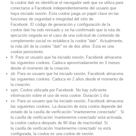
la
cookie
datr
es identificar el navegador web que se utiliza para
conectarse a Facebook independientemente del usuario que
haya iniciado sesión.
Esta cookie juega un papel clave en las
funciones de seguridad e integridad del sitio de
Facebook.
El
código de
generación y configuración de la
cookie
datr
ha sido revisado y se ha confirmado que la ruta de
ejecución seguida en el caso de una solicitud de contenido de
complemento social no establece la
cookie
"datr"
.
Actualmente,
la vida útil de la
cookie
"datr"
es de dos años.
Esta es una
cookie persistente.
fr:
Para un usuario que ha iniciado sesión, Facebook almacena
las siguientes cookies.
Caduca aproximadamente en 3 meses
desde el momento de la creación.
sb:
Para un usuario que ha iniciado sesión, Facebook almacena
las siguientes cookies.
Caduca en 2 años desde el momento de
la creación.
spin: Cookie utilizada por Facebook. No hay suficiente
información sobre el uso de esta cookie.
Duración
1 día
xs:
Para un usuario que ha iniciado sesión, Facebook almacena
las siguientes cookies.
La duración de esta cookie depende del
estado de la
casilla
de
verificación
"mantenerme conectado"
.
Si
la
casilla
de
verificación
'mantenerme conectado'
está activada,
la cookie caduca después de 90 días de inactividad.
Si
la
casilla
de
verificación
'mantenerme conectado'
no está
configurada,
la cookie es una cookie de sesión.