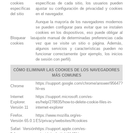
cookies
específicas de cada sitio, los usuarios pueden
específicas
ajustar su configuración de privacidad y cookies
del sitio
en el navegador.
Aunque la mayoría de los navegadores modernos
se pueden configurar para evitar que se instalen
cookies en los dispositivos, eso puede obligar al
Bloquear las
ajuste manual de determinadas preferencias cada
cookies
vez que se visite un sitio o página. Además,
algunos servicios y características pueden no
funcionar correctamente (por ejemplo, los inicios
de sesión con perfil).
CÓMO ELIMINAR LAS COOKIES DE LOS NAVEGADORES
MÁS COMUNES
https://support.google.com/chrome/answer/95647?
Chrome
hl=es
Internet
https://support.microsoft.com/es-
Explorer.
es/help/278835/how-to-delete-cookie-files-in-
Versión 11
internet-explorer
Firefox.
https://www.mozilla.org/es-
Versión 65.0.1
ES/privacy/websites/#cookies
Safari Versión
https://support.apple.com/es-