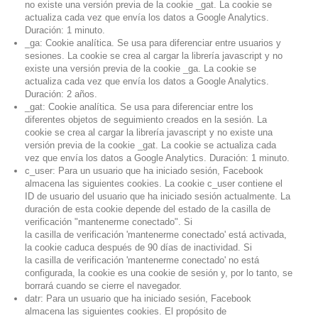
no existe una versión previa de la cookie _gat. La cookie se
actualiza cada vez que envía los datos a Google Analytics.
Duración: 1 minuto.
_ga: Cookie analítica. Se usa para diferenciar entre usuarios y
sesiones. La cookie se crea al cargar la librería javascript y no
existe una versión previa de la cookie _ga. La cookie se
actualiza cada vez que envía los datos a Google Analytics.
Duración: 2 años.
_gat: Cookie analítica. Se usa para diferenciar entre los
diferentes objetos de seguimiento creados en la sesión. La
cookie se crea al cargar la librería javascript y no existe una
versión previa de la cookie _gat. La cookie se actualiza cada
vez que envía los datos a Google Analytics. Duración: 1 minuto.
c_user:
Para un usuario que ha iniciado sesión, Facebook
almacena las siguientes cookies.
La
cookie
c_user
contiene el
ID de usuario del usuario que ha iniciado sesión actualmente.
La
duración de esta cookie depende del estado de la casilla de
verificación "mantenerme conectado".
Si
la
casilla
de
verificación
'mantenerme conectado'
está activada,
la cookie caduca después de 90 días de inactividad.
Si
la
casilla
de
verificación
'mantenerme conectado'
no está
configurada, la cookie es una cookie de sesión y, por lo tanto, se
borrará cuando se cierre el navegador.
datr:
Para un usuario que ha iniciado sesión, Facebook
almacena las siguientes cookies.
El propósito de