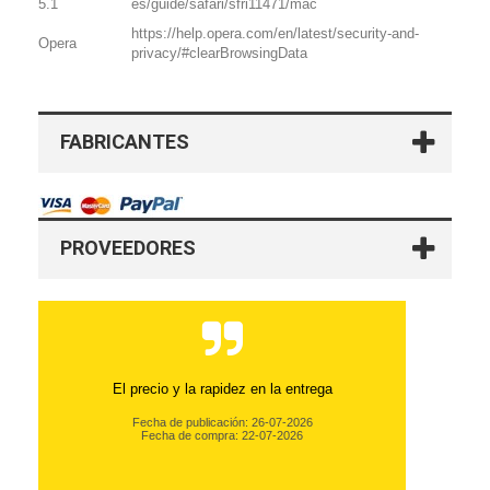
5.1
es/guide/safari/sfri11471/mac
https://help.opera.com/en/latest/security-and-
Opera
privacy/#clearBrowsingData
FABRICANTES
PROVEEDORES
Todo perfecto
Fecha de publicación: 26-03-2026
Fecha de compra: 20-03-2026