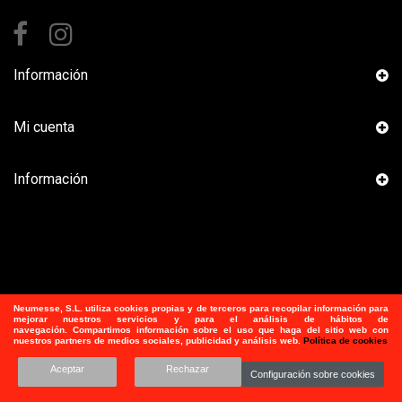
Información
Mi cuenta
Información
Neumesse, S.L.
utiliza
cookies propias y de terceros para recopilar información para
mejorar nuestros servicios y para el análisis de hábitos de
navegación. Compartimos información sobre el uso que haga del sitio web con
nuestros partners de medios sociales, publicidad y análisis web.
Política de cookies
© 2019 La Oportunidad. · NEUMESSE Avda. de Chinales 37 - 14007
Córdoba · CIF B-14443998. Delegado de protección de datos
Aceptar
Rechazar
Configuración sobre cookies
dpd@laoportunidad.es