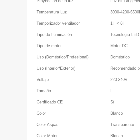
Proyección de la luz
Luz difusa gener
Temperatura Luz
3000-4200-6500
Temporizador ventilador
1H < 8H
Tipo de Iluminación
Tecnología LED 
Tipo de motor
Motor DC
Uso (Doméstico/Profesional)
Doméstico
Uso (Interior/Exterior)
Recomendado par
Voltaje
220-240V
Tamaño
L
Certificado CE
Sí
Color
Blanco
Color Aspas
Transparente
Color Motor
Blanco