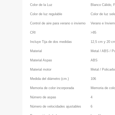
Color de la Luz
Blanco Cálido, F
Color de luz regulable
Color de luz sel
Control de aire para verano o invierno
Verano e Invier
CRI
>85
Incluye Tija de dos medidas
12,5 cm y 20 c
Material
Metal / ABS / P
Material Aspas
ABS
Material motor
Metal / Policarb
Medida del diámetro (cm.)
106
Memoria de color incorporada
Memoria de colo
Número de aspas
4
Número de velocidades ajustables
6