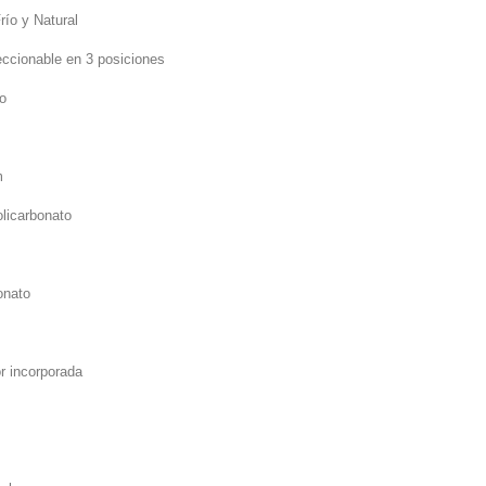
río y Natural
eccionable en 3 posiciones
no
m
olicarbonato
onato
r incorporada