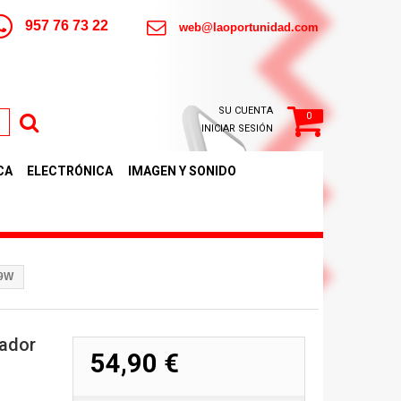
957 76 73 22
web@laoportunidad.com
SU CUENTA
0
INICIAR SESIÓN
CA
ELECTRÓNICA
IMAGEN Y SONIDO
59W
ador
54,90 €