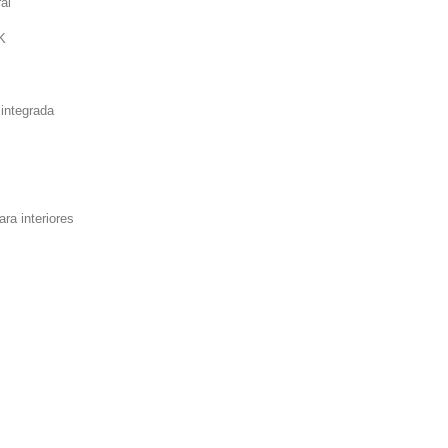
al
K
integrada
a interiores