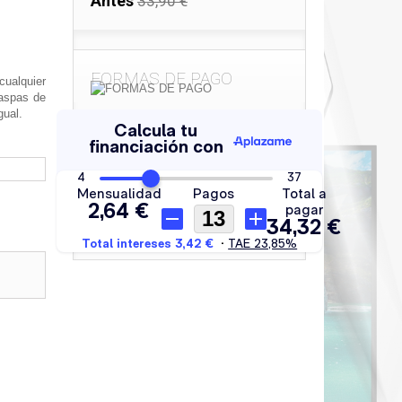
Antes
33,90 €
FORMAS DE PAGO
ualquier
 aspas de
gual.