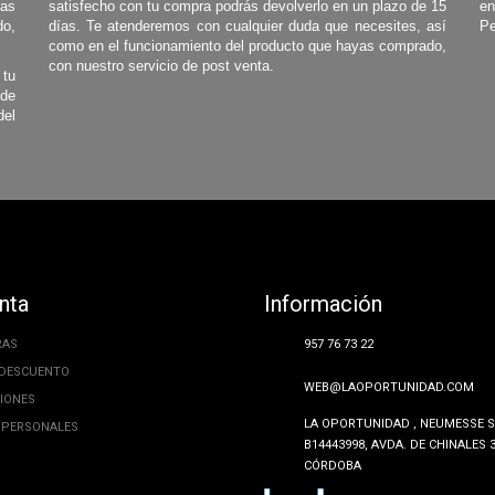
las
satisfecho con tu compra podrás devolverlo en un plazo de 15
en
o,
días. Te atenderemos con cualquier duda que necesites, así
Pe
como en el funcionamiento del producto que hayas comprado,
con nuestro servicio de post venta.
 tu
 de
del
nta
Información
RAS
957 76 73 22
 DESCUENTO
WEB@LAOPORTUNIDAD.COM
CIONES
LA OPORTUNIDAD , NEUMESSE SL
 PERSONALES
B14443998, AVDA. DE CHINALES 3
CÓRDOBA