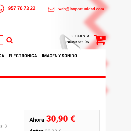
957 76 73 22
web@laoportunidad.com
SU CUENTA
0
INICIAR SESIÓN
CA
ELECTRÓNICA
IMAGEN Y SONIDO
F
30,90 €
Ahora
s: 3