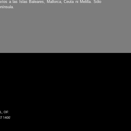
víos a las Islas Baleares, Mallorca, Ceuta ni Melilla. Sólo
nínsula.
, CIF:
7 14007 -