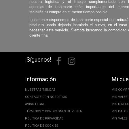
nuestra logística y el trabajo complementado con 
agencias de transporte más importantes del mercad
recibirás tu compra en el menor tiempo posible.
Igualmente disponemos de transporte especial que retirará
producto usado dejando instalado el nuevo, en el caso
necesitar este servicio. Siempre buscando la comodidad 
cliente final.
¡Síguenos!
Información
Mi cue
NUESTRAS TIENDAS
MIS COMP
CONTACTE CON NOSOTROS
MIS VALES
AVISO LEGAL
MIS DIREC
TÉRMINOS Y CONDICIONES DE VENTA
MIS DATOS
POLITICA DE PRIVACIDAD
MIS VALES
POLÍTICA DE COOKIES