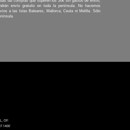
das las compras que superen los 30€ sin gastos de envío,
ndrán envío gratuito en toda la península. No hacemos
víos a las Islas Baleares, Mallorca, Ceuta ni Melilla. Sólo
nínsula.
, CIF:
7 14007 -