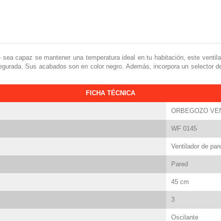
e sea capaz se mantener una temperatura ideal en tu habitación, este ventil
egurada. Sus acabados son en color negro. Además, incorpora un selector de
FICHA TÉCNICA
ORBEGOZO VEN
WF 0145
Ventilador de par
Pared
45 cm
3
Oscilante