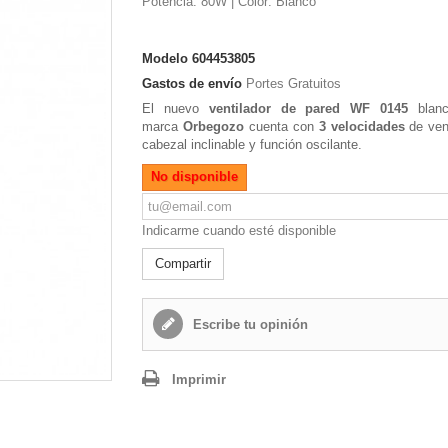
Potencia: 80W | Color: Blanco
Modelo
604453805
Gastos de envío
Portes Gratuitos
El nuevo
ventilador de pared WF 0145
blanc
marca
Orbegozo
cuenta con
3 velocidades
de vent
cabezal inclinable y función oscilante.
No disponible
Indicarme cuando esté disponible
Compartir
Escribe tu opinión
Imprimir