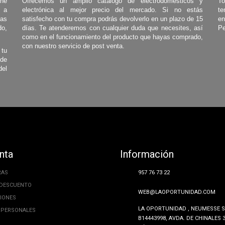
one
Ofrecemos un amplio catálogo de electrodomésticos y
To
s a
electrónica al mejor precio del mercado. Si no estás
te
las
satisfecho con tu compra podrás devolverlo en un plazo de 15
en
o,
días. Te atenderemos con cualquier duda que necesites, así
Pe
como en el funcionamiento del producto que hayas comprado,
con nuestro servicio de post venta.
 tu
 de
del
nta
Información
RAS
957 76 73 22
 DESCUENTO
WEB@LAOPORTUNIDAD.COM
CIONES
LA OPORTUNIDAD , NEUMESSE SL
 PERSONALES
B14443998, AVDA. DE CHINALES 3