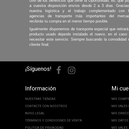
Uno de los beneficios que tiene la Oportunidad, es, que p
a vuestra disposición envíos desde 2 a 3 días. Gracia
nuestra logística y el trabajo complementado con 
agencias de transporte más importantes del mercad
recibirás tu compra en el menor tiempo posible.
Igualmente disponemos de transporte especial que retirará
producto usado dejando instalado el nuevo, en el caso
necesitar este servicio. Siempre buscando la comodidad 
cliente final.
¡Síguenos!
Información
Mi cue
NUESTRAS TIENDAS
MIS COMP
CONTACTE CON NOSOTROS
MIS VALES
AVISO LEGAL
MIS DIREC
TÉRMINOS Y CONDICIONES DE VENTA
MIS DATOS
POLITICA DE PRIVACIDAD
MIS VALES