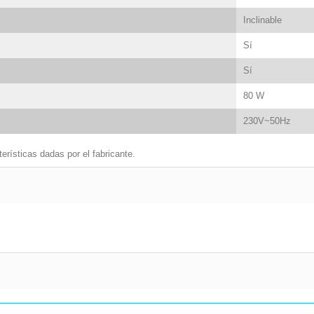
Inclinable
Sí
Sí
80 W
230V~50Hz
erísticas dadas por el fabricante.