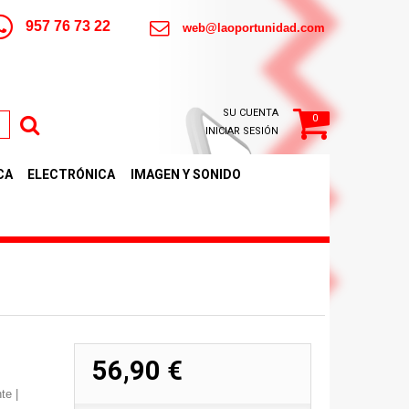
957 76 73 22
web@laoportunidad.com
SU CUENTA
0
INICIAR SESIÓN
CA
ELECTRÓNICA
IMAGEN Y SONIDO
56,90 €
te |