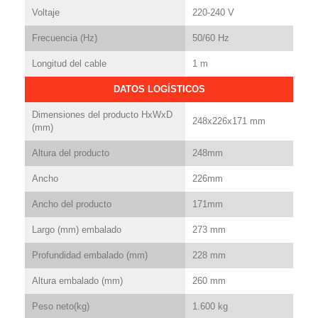
Voltaje
220-240 V
Frecuencia (Hz)
50/60 Hz
Longitud del cable
1 m
DATOS LOGÍSTICOS
Dimensiones del producto HxWxD
248x226x171 mm
(mm)
Altura del producto
248mm
Ancho
226mm
Ancho del producto
171mm
Largo (mm) embalado
273 mm
Profundidad embalado (mm)
228 mm
Altura embalado (mm)
260 mm
Peso neto(kg)
1.600 kg