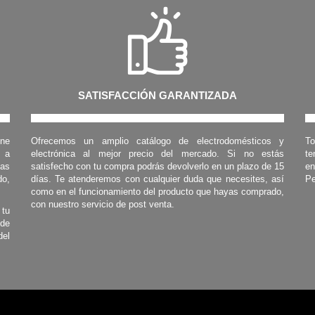
SATISFACCIÓN GARANTIZADA
one
Ofrecemos un amplio catálogo de electrodomésticos y
To
s a
electrónica al mejor precio del mercado. Si no estás
te
las
satisfecho con tu compra podrás devolverlo en un plazo de 15
en
o,
días. Te atenderemos con cualquier duda que necesites, así
Pe
como en el funcionamiento del producto que hayas comprado,
con nuestro servicio de post venta.
 tu
 de
del