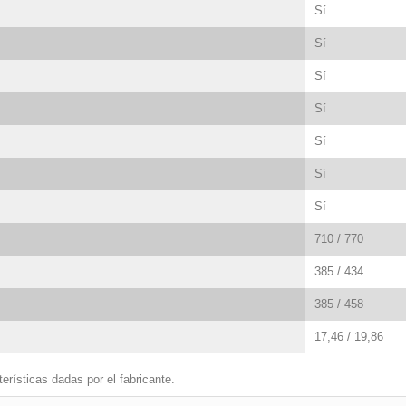
Sí
Sí
Sí
Sí
Sí
Sí
Sí
710 / 770
385 / 434
385 / 458
17,46 / 19,86
erísticas dadas por el fabricante.