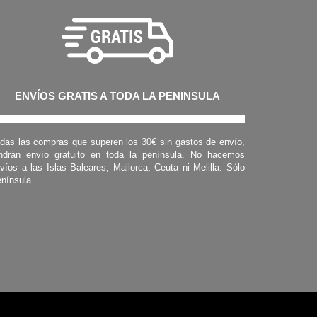
ENVÍOS GRATIS A TODA LA PENINSULA
das las compras que superen los 30€ sin gastos de envío,
ndrán envío gratuito en toda la península. No hacemos
víos a las Islas Baleares, Mallorca, Ceuta ni Melilla. Sólo
nínsula.