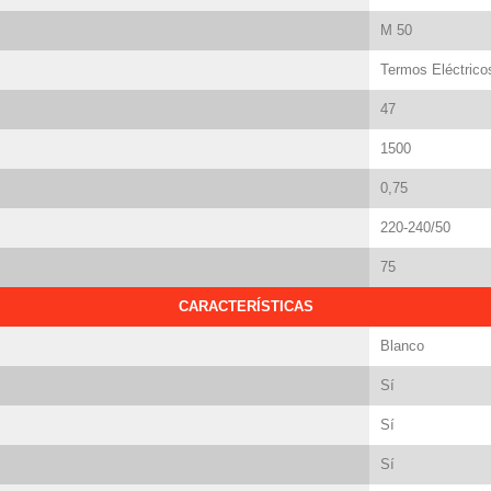
M 50
Termos Eléctrico
47
1500
0,75
220-240/50
75
CARACTERÍSTICAS
Blanco
Sí
Sí
Sí