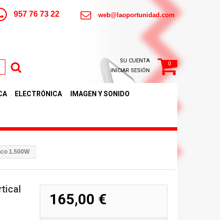
957 76 73 22
web@laoportunidad.com
SU CUENTA
0
INICIAR SESIÓN
CA
ELECTRÓNICA
IMAGEN Y SONIDO
nco 1.500W
tical
165,00 €