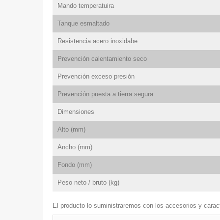
Mando temperatuira
Tanque esmaltado
Resistencia acero inoxidabe
Prevención calentamiento seco
Prevención exceso presión
Prevención puesta a tierra segura
Dimensiones
Alto (mm)
Ancho (mm)
Fondo (mm)
Peso neto / bruto (kg)
El producto lo suministraremos con los accesorios y caract