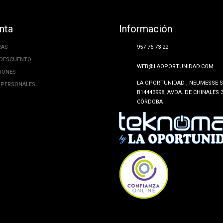
nta
Información
RAS
957 76 73 22
 DESCUENTO
WEB@LAOPORTUNIDAD.COM
CIONES
LA OPORTUNIDAD , NEUMESSE SL
 PERSONALES
B14443998, AVDA. DE CHINALES 3
CÓRDOBA