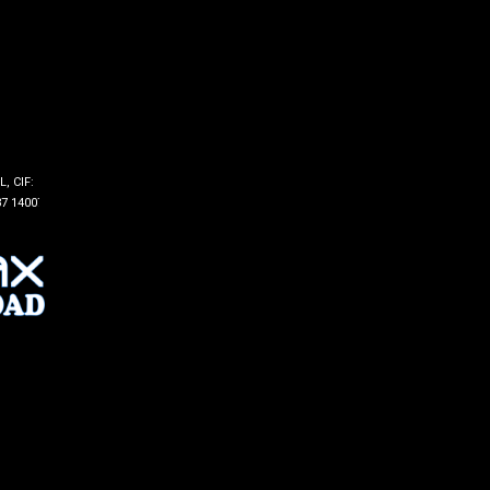
, CIF:
7 14007 -