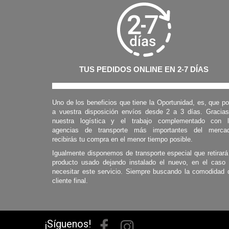
TUS PEDIDOS ONLINE EN 2-7 DÍAS
Uno de los beneficios que tiene la Oportunidad, es, que p
a vuestra disposición envíos desde 2 a 3 días. Gracia
nuestra logística y el trabajo complementado con 
agencias de transporte más importantes del mercad
recibirás tu compra en el menor tiempo posible.
Igualmente disponemos de transporte especial que retirará
producto usado dejando instalado el nuevo, en el caso
necesitar este servicio. Siempre buscando la comodidad 
cliente final.
¡Síguenos!