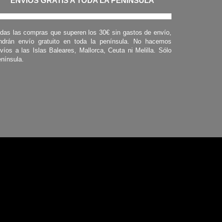
ENVÍOS GRATIS A TODA LA PENINSULA
das las compras que superen los 30€ sin gastos de envío,
ndrán envío gratuito en toda la península. No hacemos
víos a las Islas Baleares, Mallorca, Ceuta ni Melilla. Sólo
nínsula.