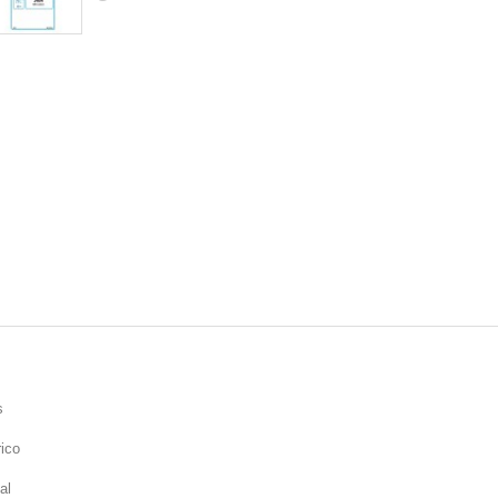
s
rico
al