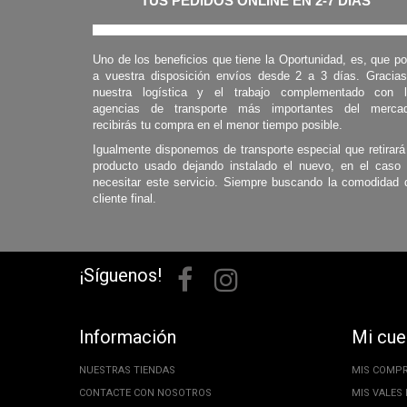
TUS PEDIDOS ONLINE EN 2-7 DÍAS
Uno de los beneficios que tiene la Oportunidad, es, que p
a vuestra disposición envíos desde 2 a 3 días. Gracia
nuestra logística y el trabajo complementado con 
agencias de transporte más importantes del mercad
recibirás tu compra en el menor tiempo posible.
Igualmente disponemos de transporte especial que retirará
producto usado dejando instalado el nuevo, en el caso
necesitar este servicio. Siempre buscando la comodidad 
cliente final.
¡Síguenos!
Información
Mi cue
NUESTRAS TIENDAS
MIS COMP
CONTACTE CON NOSOTROS
MIS VALES