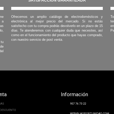
SATISFACCIÓN GARANTIZADA
one
Ofrecemos un amplio catálogo de electrodomésticos y
To
s a
electrónica al mejor precio del mercado. Si no estás
te
las
satisfecho con tu compra podrás devolverlo en un plazo de 15
en
o,
días. Te atenderemos con cualquier duda que necesites, así
Pe
como en el funcionamiento del producto que hayas comprado,
con nuestro servicio de post venta.
 tu
 de
del
nta
Información
RAS
957 76 73 22
 DESCUENTO
WEB@LAOPORTUNIDAD.COM