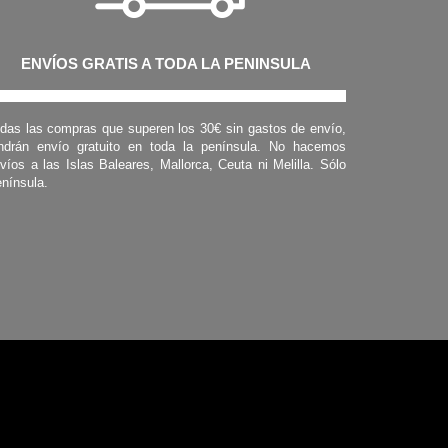
ENVÍOS GRATIS A TODA LA PENINSULA
das las compras que superen los 30€ sin gastos de envío,
ndrán envío gratuito en toda la península. No hacemos
víos a las Islas Baleares, Mallorca, Ceuta ni Melilla. Sólo
nínsula.