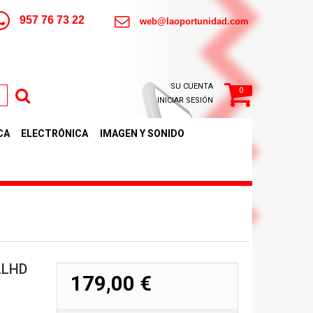
957 76 73 22
web@laoportunidad.com
SU CUENTA
0
INICIAR SESIÓN
CA
ELECTRÓNICA
IMAGEN Y SONIDO
LLHD
179,00 €