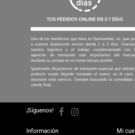
TUS PEDIDOS ONLINE EN 2-7 DÍAS
Uno de los beneficios que tiene la Oportunidad, es, que p
a vuestra disposición envíos desde 2 a 3 días. Gracia
nuestra logística y el trabajo complementado con 
agencias de transporte más importantes del mercad
recibirás tu compra en el menor tiempo posible.
Igualmente disponemos de transporte especial que retirará
producto usado dejando instalado el nuevo, en el caso
necesitar este servicio. Siempre buscando la comodidad 
cliente final.
¡Síguenos!
Información
Mi cue