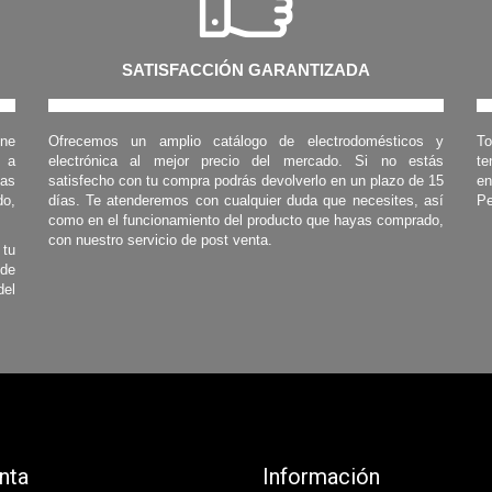
SATISFACCIÓN GARANTIZADA
one
Ofrecemos un amplio catálogo de electrodomésticos y
To
s a
electrónica al mejor precio del mercado. Si no estás
te
las
satisfecho con tu compra podrás devolverlo en un plazo de 15
en
o,
días. Te atenderemos con cualquier duda que necesites, así
Pe
como en el funcionamiento del producto que hayas comprado,
con nuestro servicio de post venta.
 tu
 de
del
nta
Información