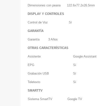
Dimensiones con peana
122.6x77.2x26.5mm
DISPLAY Y CONTROLES
Control de Voz
Sí
GARANTÍA
Garantía
3 Años
OTRAS CARACTERÍSTICAS
Asistente
Google Assistant
EPG
Sí
Grabación USB
Sí
Teletexto
Sí
SMARTTV
Sistema SmartTV
Google TV