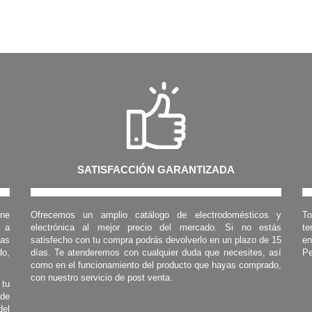
SATISFACCIÓN GARANTIZADA
one
Ofrecemos un amplio catálogo de electrodomésticos y
To
s a
electrónica al mejor precio del mercado. Si no estás
te
las
satisfecho con tu compra podrás devolverlo en un plazo de 15
en
o,
días. Te atenderemos con cualquier duda que necesites, así
Pe
como en el funcionamiento del producto que hayas comprado,
con nuestro servicio de post venta.
 tu
 de
del