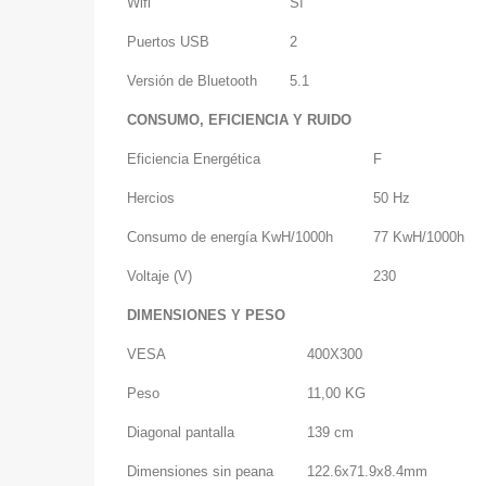
Wifi
Sí
Puertos USB
2
Versión de Bluetooth
5.1
CONSUMO, EFICIENCIA Y RUIDO
Eficiencia Energética
F
Hercios
50 Hz
Consumo de energía KwH/1000h
77 KwH/1000h
Voltaje (V)
230
DIMENSIONES Y PESO
VESA
400X300
Peso
11,00 KG
Diagonal pantalla
139 cm
Dimensiones sin peana
122.6x71.9x8.4mm