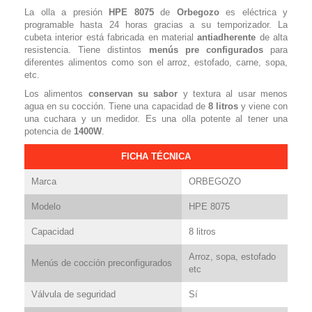
La olla a presión
HPE
8075
de
Orbegozo
es eléctrica y
programable hasta 24 horas gracias a su temporizador. La
cubeta interior está fabricada en material
antiadherente
de alta
resistencia. Tiene distintos
menús pre configurados
para
diferentes alimentos como son el arroz, estofado, carne, sopa,
etc.
Los alimentos
conservan su sabor
y textura al usar menos
agua en su cocción. Tiene una capacidad de
8 litros
y viene con
una cuchara y un medidor. Es una olla potente al tener una
potencia de
1400W
.
FICHA TÉCNICA
Marca
ORBEGOZO
Modelo
HPE 8075
Capacidad
8 litros
Arroz, sopa, estofado
Menús de cocción preconfigurados
etc
Válvula de seguridad
Sí