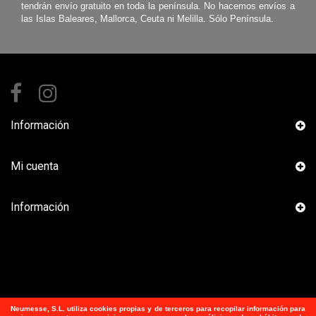
tendrán envío gratuito en toda la península. No hacemos envíos a
las Islas Baleares, Mallorca, Ceuta ni Melilla. Sólo Península.
Información
Mi cuenta
Información
Neumesse, S.L.
utiliza
cookies propias y de terceros para recopilar información para