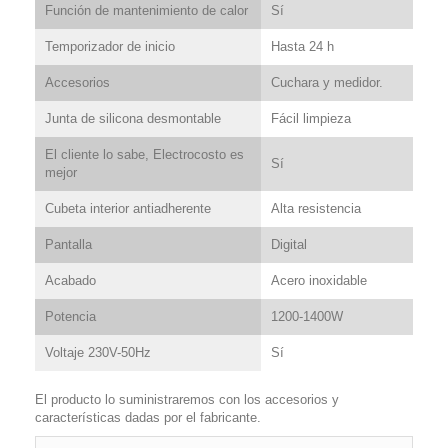
Función de mantenimiento de calor
Sí
Temporizador de inicio
Hasta 24 h
Accesorios
Cuchara y medidor.
Junta de silicona desmontable
Fácil limpieza
El cliente lo sabe, Electrocosto es
Sí
mejor
Cubeta interior antiadherente
Alta resistencia
Pantalla
Digital
Acabado
Acero inoxidable
Potencia
1200-1400W
Voltaje 230V-50Hz
Sí
El producto lo suministraremos con los accesorios y
características dadas por el fabricante.