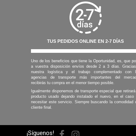
TUS PEDIDOS ONLINE EN 2-7 DÍAS
Uno de los beneficios que tiene la Oportunidad, es, que p
a vuestra disposición envíos desde 2 a 3 días. Gracia
nuestra logística y el trabajo complementado con 
agencias de transporte más importantes del mercad
recibirás tu compra en el menor tiempo posible.
Igualmente disponemos de transporte especial que retirará
producto usado dejando instalado el nuevo, en el caso
necesitar este servicio. Siempre buscando la comodidad 
cliente final.
¡Síguenos!