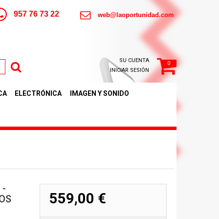
957 76 73 22
web@laoportunidad.com
SU CUENTA
0
INICIAR SESIÓN
CA
ELECTRÓNICA
IMAGEN Y SONIDO
 -
559,00 €
IOS