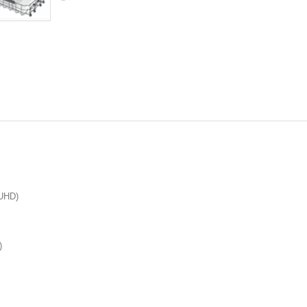
 UHD)
)