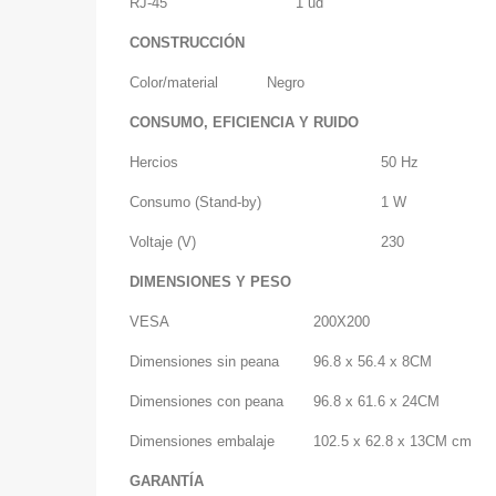
RJ-45
1 ud
CONSTRUCCIÓN
Color/material
Negro
CONSUMO, EFICIENCIA Y RUIDO
Hercios
50 Hz
Consumo (Stand-by)
1 W
Voltaje (V)
230
DIMENSIONES Y PESO
VESA
200X200
Dimensiones sin peana
96.8 x 56.4 x 8CM
Dimensiones con peana
96.8 x 61.6 x 24CM
Dimensiones embalaje
102.5 x 62.8 x 13CM cm
GARANTÍA