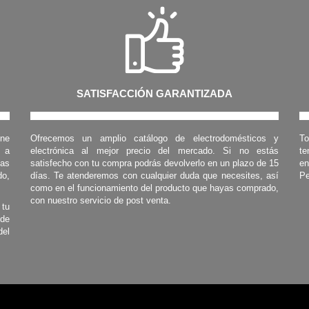
SATISFACCIÓN GARANTIZADA
one
Ofrecemos un amplio catálogo de electrodomésticos y
To
s a
electrónica al mejor precio del mercado. Si no estás
te
las
satisfecho con tu compra podrás devolverlo en un plazo de 15
en
o,
días. Te atenderemos con cualquier duda que necesites, así
Pe
como en el funcionamiento del producto que hayas comprado,
con nuestro servicio de post venta.
 tu
 de
del