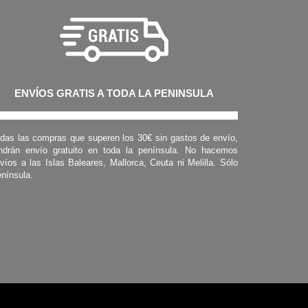
ENVÍOS GRATIS A TODA LA PENINSULA
das las compras que superen los 30€ sin gastos de envío,
ndrán envío gratuito en toda la península. No hacemos
víos a las Islas Baleares, Mallorca, Ceuta ni Melilla. Sólo
nínsula.