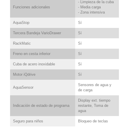
- Limpieza de la cuba
Funciones adicionales
- Media carga
- Zona intensiva
AquaStop
Sí
Tercera Bandeja VarioDrawer
Sí
RackMatic
Sí
Freno en cesta inferior
Sí
Cuba de acero inoxidable
Sí
Motor iQdrive
Sí
Sensores de agua y
AquaSensor
de carga
Display ext. tiempo
Indicación de estado de programa
restante, Toma de
agua
Seguro para niños
Bloqueo de teclas