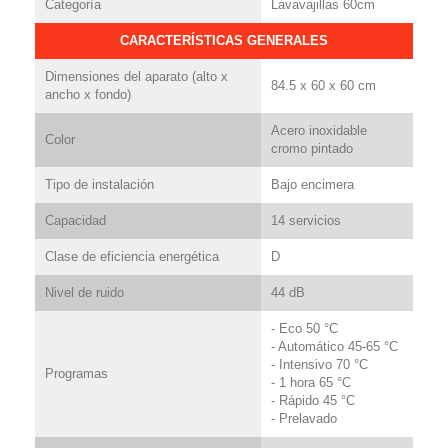
Categoría
Lavavajillas 60cm
CARACTERÍSTICAS GENERALES
Dimensiones del aparato (alto x
84.5 x 60 x 60 cm
ancho x fondo)
Acero inoxidable
Color
cromo pintado
Tipo de instalación
Bajo encimera
Capacidad
14 servicios
Clase de eficiencia energética
D
Nivel de ruido
44 dB
- Eco 50 °C
- Automático 45-65 °C
- Intensivo 70 °C
Programas
- 1 hora 65 °C
- Rápido 45 °C
- Prelavado