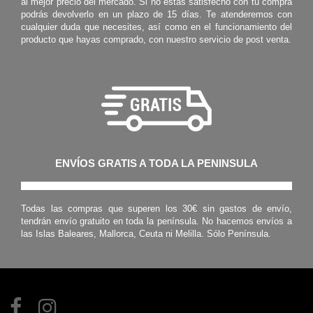
al mejor precio del mercado. Si no estás satisfecho con tu compra
podrás devolverlo en un plazo de 15 días. Te atenderemos con
cualquier duda que necesites, así como en el funcionamiento del
producto que hayas comprado, con nuestro servicio de post venta.
ENVÍOS GRATIS A TODA LA PENINSULA
Todas las compras que superen los 30€ sin gastos de envío,
tendrán envío gratuito en toda la península. No hacemos envíos a
las Islas Baleares, Mallorca, Ceuta ni Melilla. Sólo Península.