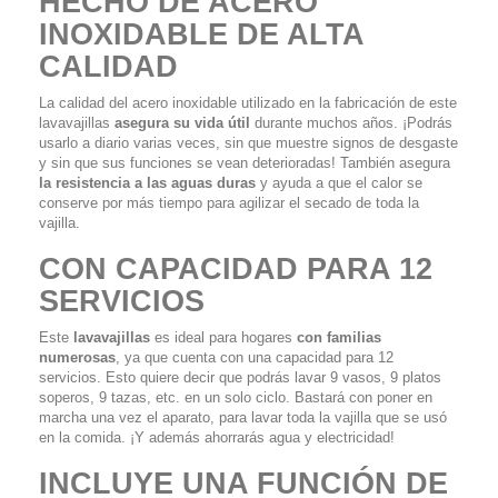
HECHO DE ACERO
INOXIDABLE DE ALTA
CALIDAD
La calidad del acero inoxidable utilizado en la fabricación de este
lavavajillas
asegura su vida útil
durante muchos años. ¡Podrás
usarlo a diario varias veces, sin que muestre signos de desgaste
y sin que sus funciones se vean deterioradas! También asegura
la resistencia a las aguas duras
y ayuda a que el calor se
conserve por más tiempo para agilizar el secado de toda la
vajilla.
CON CAPACIDAD PARA 12
SERVICIOS
Este
lavavajillas
es ideal para hogares
con familias
numerosas
, ya que cuenta con una capacidad para 12
servicios. Esto quiere decir que podrás lavar 9 vasos, 9 platos
soperos, 9 tazas, etc. en un solo ciclo. Bastará con poner en
marcha una vez el aparato, para lavar toda la vajilla que se usó
en la comida. ¡Y además ahorrarás agua y electricidad!
INCLUYE UNA FUNCIÓN DE