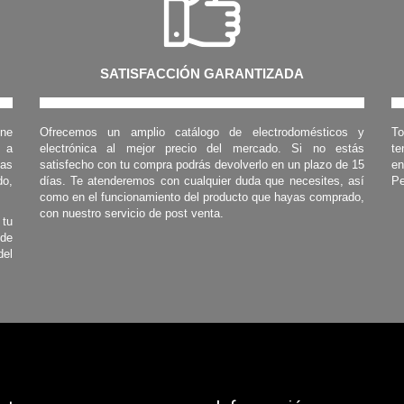
SATISFACCIÓN GARANTIZADA
one
Ofrecemos un amplio catálogo de electrodomésticos y
To
s a
electrónica al mejor precio del mercado. Si no estás
te
las
satisfecho con tu compra podrás devolverlo en un plazo de 15
en
o,
días. Te atenderemos con cualquier duda que necesites, así
Pe
como en el funcionamiento del producto que hayas comprado,
con nuestro servicio de post venta.
 tu
 de
del