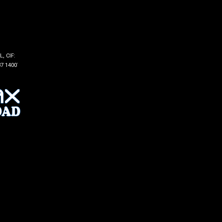
, CIF:
7 14007 -