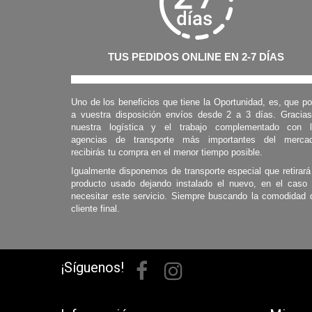
TUS PEDIDOS ONLINE EN 2-7 DÍAS
Uno de los beneficios que tiene la Oportunidad, es, que p
a vuestra disposición envíos desde 2 a 3 días. Gracia
nuestra logística y el trabajo complementado con 
agencias de transporte más importantes del mercad
recibirás tu compra en el menor tiempo posible.
Igualmente disponemos de transporte especial que retirará
producto usado dejando instalado el nuevo, en el caso
necesitar este servicio. Siempre buscando la comodidad 
cliente final.
¡Síguenos!