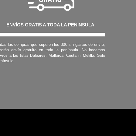
ENVÍOS GRATIS A TODA LA PENINSULA
das las compras que superen los 30€ sin gastos de envío,
ndrán envío gratuito en toda la península. No hacemos
víos a las Islas Baleares, Mallorca, Ceuta ni Melilla. Sólo
nínsula.