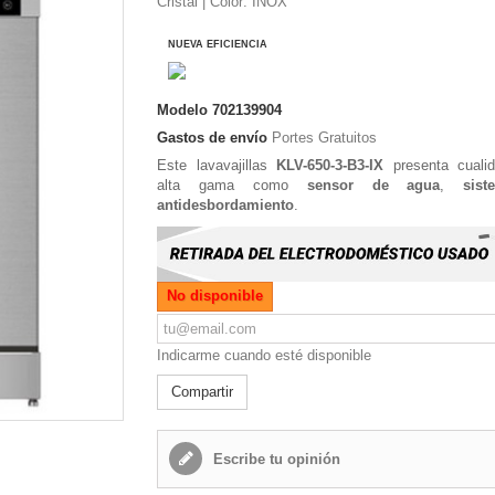
Cristal | Color: INOX
NUEVA EFICIENCIA
Modelo
702139904
Gastos de envío
Portes Gratuitos
Este lavavajillas
KLV-650-3-B3-IX
presenta cuali
alta gama como
sensor de agua
,
sis
antidesbordamiento
.
No disponible
Indicarme cuando esté disponible
Compartir
Escribe tu opinión