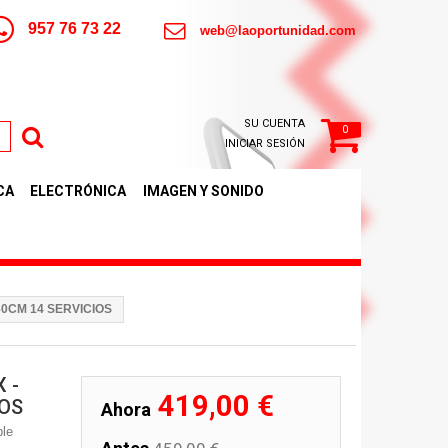
957 76 73 22
web@laoportunidad.com
SU CUENTA
0
INICIAR SESIÓN
CA
ELECTRÓNICA
IMAGEN Y SONIDO
60CM 14 SERVICIOS
 -
419,00 €
IOS
Ahora
ble