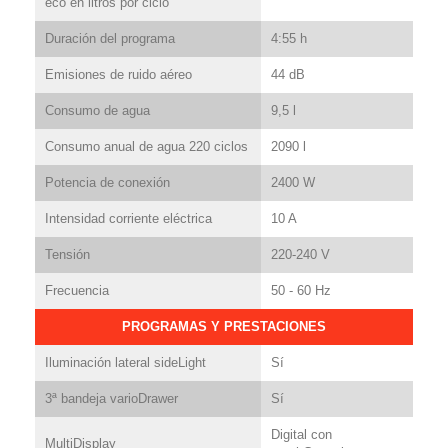
eco en litros por ciclo
Duración del programa
4:55 h
Emisiones de ruido aéreo
44 dB
Consumo de agua
9,5 l
Consumo anual de agua 220 ciclos
2090 l
Potencia de conexión
2400 W
Intensidad corriente eléctrica
10 A
Tensión
220-240 V
Frecuencia
50 - 60 Hz
PROGRAMAS Y PRESTACIONES
Iluminación lateral sideLight
Sí
3ª bandeja varioDrawer
Sí
Digital con
MultiDisplay