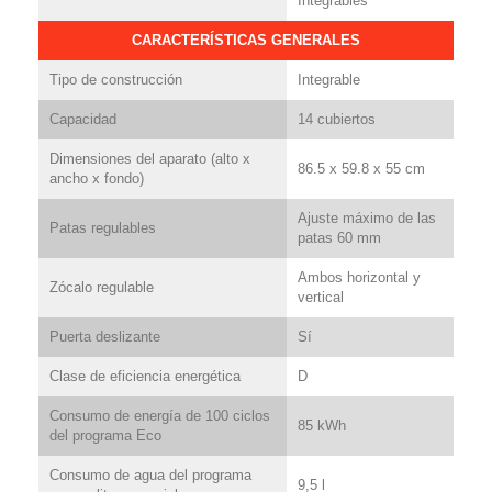
Integrables
CARACTERÍSTICAS GENERALES
Tipo de construcción
Integrable
Capacidad
14 cubiertos
Dimensiones del aparato (alto x
86.5 x 59.8 x 55 cm
ancho x fondo)
Ajuste máximo de las
Patas regulables
patas 60 mm
Ambos horizontal y
Zócalo regulable
vertical
Puerta deslizante
Sí
Clase de eficiencia energética
D
Consumo de energía de 100 ciclos
85 kWh
del programa Eco
Consumo de agua del programa
9,5 l