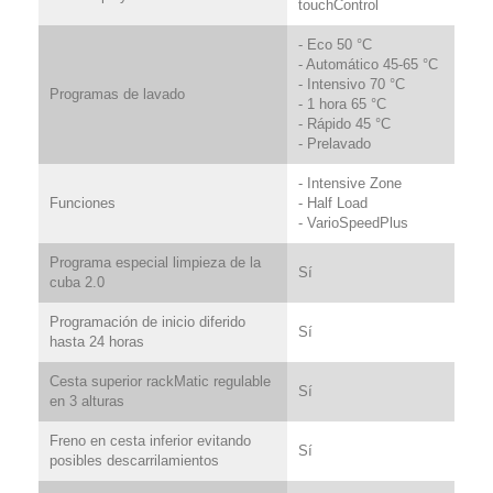
touchControl
- Eco 50 °C
- Automático 45-65 °C
- Intensivo 70 °C
Programas de lavado
- 1 hora 65 °C
- Rápido 45 °C
- Prelavado
- Intensive Zone
Funciones
- Half Load
- VarioSpeedPlus
Programa especial limpieza de la
Sí
cuba 2.0
Programación de inicio diferido
Sí
hasta 24 horas
Cesta superior rackMatic regulable
Sí
en 3 alturas
Freno en cesta inferior evitando
Sí
posibles descarrilamientos