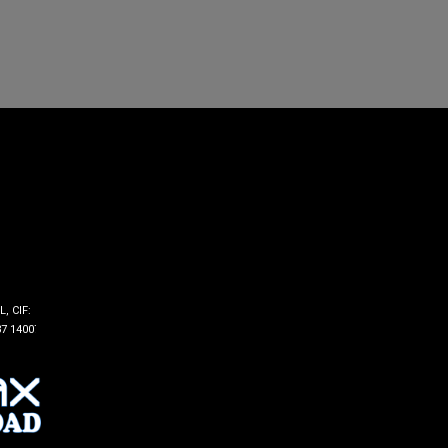
, CIF:
7 14007 -