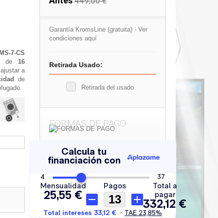
Antes
449,00 €
Garantía KromsLine (gratuita) -
Ver
condiciones aquí
-MS-7-CS
one de
16
Retirada Usado:
ajustar a
cidad
de
Retirada del usado
ifugado.
FORMAS DE PAGO