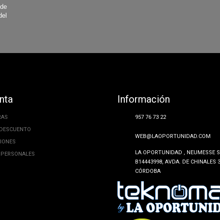
 de
del
nta
Información
RAS
957 76 73 22
 DESCUENTO
WEB@LAOPORTUNIDAD.COM
CIONES
LA OPORTUNIDAD , NEUMESSE SL
 PERSONALES
B14443998, AVDA. DE CHINALES 3
CÓRDOBA