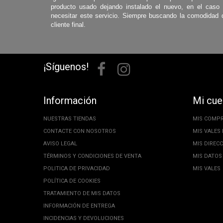
producto usado dejando instalado el nuevo, en el caso
necesitar este servicio. Siempre buscando la comodidad 
cliente final.
¡Síguenos!
Información
Mi cue
NUESTRAS TIENDAS
MIS COMP
CONTACTE CON NOSOTROS
MIS VALES
AVISO LEGAL
MIS DIREC
TÉRMINOS Y CONDICIONES DE VENTA
MIS DATOS
POLITICA DE PRIVACIDAD
MIS VALES
POLÍTICA DE COOKIES
TRATAMIENTO DE MIS DATOS
INFORMACIÓN DE ENTREGA
INCIDENCIAS Y DEVOLUCIONES