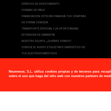
DERECHO DE DESISTIMIENTO
FORMAS DE PAGO
FINANCIACIÓN CETELEM FINANCIA TUS COMPRAS
DE FORMA CÓMODA
TRANSPORTE ESPECIAL | LA OPORTUNIDAD
EXTENSIÓN DE GARANTÍA
NUESTRO EQUIPO, ¿QUIÉNES SOMOS?
CONOCE EL NUEVO ETIQUETADO ENERGÉTICO DE
TUS ELECTRODOMÉSTICOS
PROMOCIONES
BASES LEGALES SORTEOS PROMOCIONES
Neumesse, S.L.
utiliza
cookies propias y de terceros para recopi
sobre el uso que haga del sitio web con nuestros partners de medi