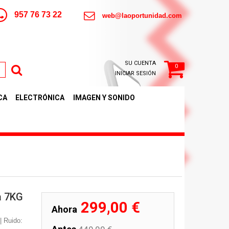
957 76 73 22
web@laoportunidad.com
SU CUENTA
0
INICIAR SESIÓN
CA
ELECTRÓNICA
IMAGEN Y SONIDO
a 7KG
299,00 €
Ahora
| Ruido: