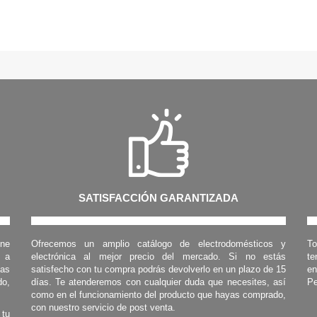
SATISFACCIÓN GARANTIZADA
one
Ofrecemos un amplio catálogo de electrodomésticos y
To
s a
electrónica al mejor precio del mercado. Si no estás
te
las
satisfecho con tu compra podrás devolverlo en un plazo de 15
en
o,
días. Te atenderemos con cualquier duda que necesites, así
Pe
como en el funcionamiento del producto que hayas comprado,
con nuestro servicio de post venta.
 tu