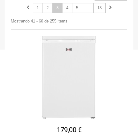
1
2
3
4
5
...
13
Mostrando 41 - 60 de 255 items
179,00 €