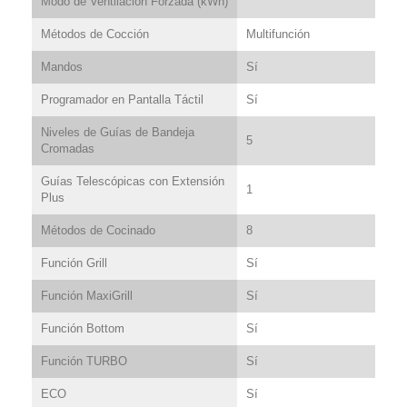
Modo de Ventilación Forzada (kWh)
Métodos de Cocción
Multifunción
Mandos
Sí
Programador en Pantalla Táctil
Sí
Niveles de Guías de Bandeja
5
Cromadas
Guías Telescópicas con Extensión
1
Plus
Métodos de Cocinado
8
Función Grill
Sí
Función MaxiGrill
Sí
Función Bottom
Sí
Función TURBO
Sí
ECO
Sí