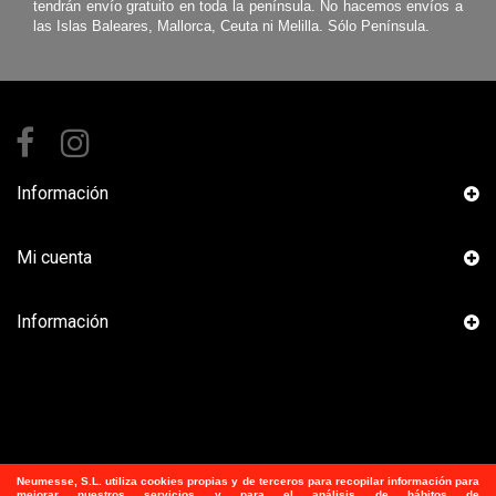
tendrán envío gratuito en toda la península. No hacemos envíos a
las Islas Baleares, Mallorca, Ceuta ni Melilla. Sólo Península.
Información
Mi cuenta
Información
Neumesse, S.L.
utiliza
cookies propias y de terceros para recopilar información para
mejorar nuestros servicios y para el análisis de hábitos de