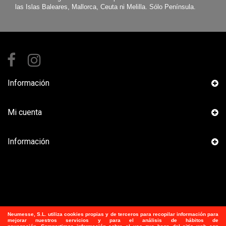
las Islas Baleares, Mallorca, Ceuta ni Melilla. Sólo Península.
Información
Mi cuenta
Información
Neumesse, S.L.
utiliza
cookies propias y de terceros para recopilar información para
mejorar nuestros servicios y para el análisis de hábitos de