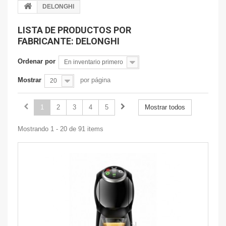
DELONGHI
LISTA DE PRODUCTOS POR
FABRICANTE: DELONGHI
Ordenar por
En inventario primero
Mostrar
por página
20
1
2
3
4
5
Mostrar todos
Mostrando 1 - 20 de 91 items