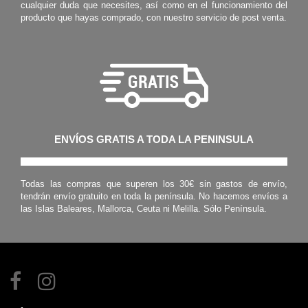
cualquier duda que necesites, así como en el funcionamiento del
producto que hayas comprado, con nuestro servicio de post venta.
ENVÍOS GRATIS A TODA LA PENINSULA
Todas las compras que superen los 30€ sin gastos de envío,
tendrán envío gratuito en toda la península. No hacemos envíos a
las Islas Baleares, Mallorca, Ceuta ni Melilla. Sólo Península.