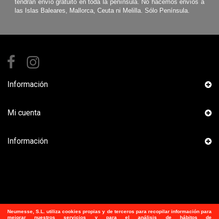
tendrán envío gratuito en toda la península. No hacemos envíos a
las Islas Baleares, Mallorca, Ceuta ni Melilla. Sólo Península.
Información
Mi cuenta
Información
Neumesse, S.L.
utiliza
cookies propias y de terceros para recopilar información para
mejorar nuestros servicios y para el análisis de hábitos de