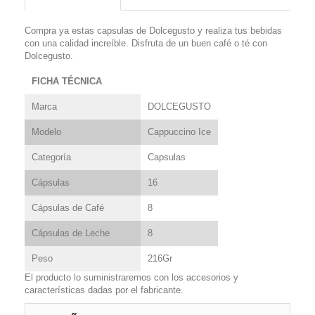
Compra ya estas capsulas de Dolcegusto y realiza tus bebidas
con una calidad increíble. Disfruta de un buen café o té con
Dolcegusto.
FICHA TÉCNICA
Marca
DOLCEGUSTO
Modelo
Cappuccino Ice
Categoría
Capsulas
Cápsulas
16
Cápsulas de Café
8
Cápsulas de Leche
8
Peso
216Gr
El producto lo suministraremos con los accesorios y
características dadas por el fabricante.