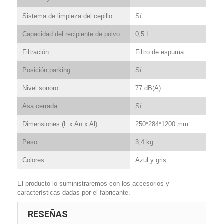
Sistema de limpieza del cepillo
Sí
Capacidad del recipiente de polvo
0,5 L
Filtración
Filtro de espuma
Posición parking
Sí
Nivel sonoro
77 dB(A)
Asa cerrada
Sí
Dimensiones (L x An x Al)
250*284*1200 mm
Peso
3,4 kg
Colores
Azul y gris
El producto lo suministraremos con los accesorios y
características dadas por el fabricante.
RESEÑAS