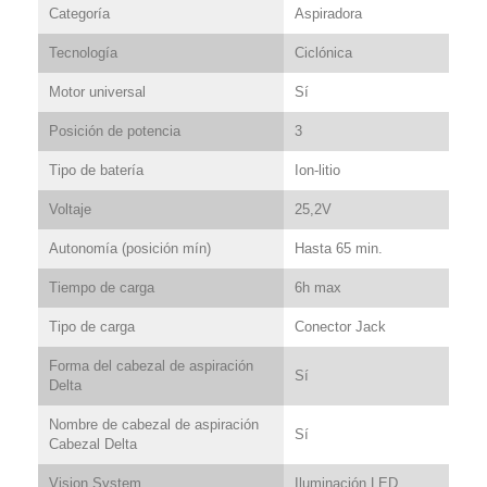
Categoría
Aspiradora
Tecnología
Ciclónica
Motor universal
Sí
Posición de potencia
3
Tipo de batería
Ion-litio
Voltaje
25,2V
Autonomía (posición mín)
Hasta 65 min.
Tiempo de carga
6h max
Tipo de carga
Conector Jack
Forma del cabezal de aspiración
Sí
Delta
Nombre de cabezal de aspiración
Sí
Cabezal Delta
Vision System
Iluminación LED