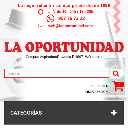
La mejor relación calidad precio desde 1996
L - V de 10h-14h / 17h-20h
957 76 73 22
web@laoportunidad.com
Comprar AspiradoraRowenta RH8971WO barato.
0
SU CUENTA
INICIAR SESIÓN
CATEGORÍAS