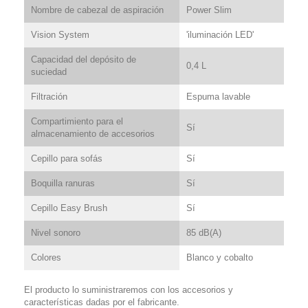
Nombre de cabezal de aspiración
Power Slim
Vision System
'iluminación LED'
Capacidad del depósito de
0,4 L
suciedad
Filtración
Espuma lavable
Compartimiento para el
Sí
almacenamiento de accesorios
Cepillo para sofás
Sí
Boquilla ranuras
Sí
Cepillo Easy Brush
Sí
Nivel sonoro
85 dB(A)
Colores
Blanco y cobalto
El producto lo suministraremos con los accesorios y
características dadas por el fabricante.