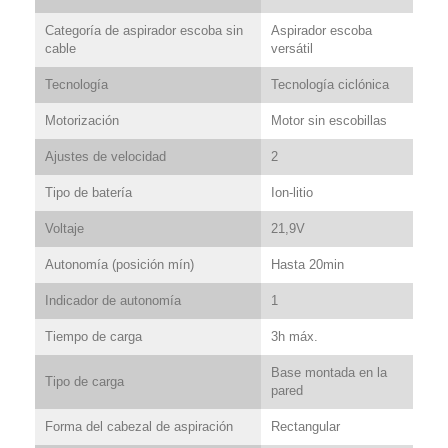
Categoría de aspirador escoba sin
Aspirador escoba
cable
versátil
Tecnología
Tecnología ciclónica
Motorización
Motor sin escobillas
Ajustes de velocidad
2
Tipo de batería
Ion-litio
Voltaje
21,9V
Autonomía (posición mín)
Hasta 20min
Indicador de autonomía
1
Tiempo de carga
3h máx.
Base montada en la
Tipo de carga
pared
Forma del cabezal de aspiración
Rectangular