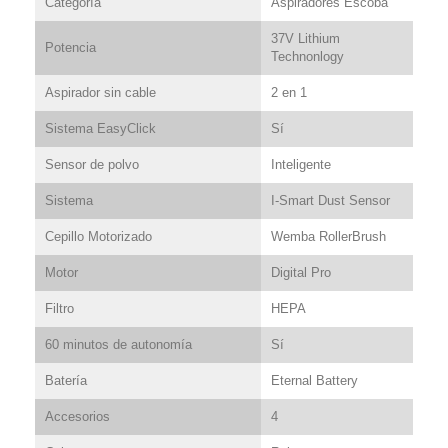
Categoría
Aspiradores Escoba
37V Lithium
Potencia
Technonlogy
Aspirador sin cable
2 en 1
Sistema EasyClick
Sí
Sensor de polvo
Inteligente
Sistema
I-Smart Dust Sensor
Cepillo Motorizado
Wemba RollerBrush
Motor
Digital Pro
Filtro
HEPA
60 minutos de autonomía
Sí
Batería
Eternal Battery
Accesorios
4