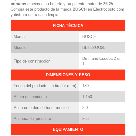
minutos
gracias a su batería y su potente motor de
25.2V
.
Compra este producto de la marca
BOSCH
en Electrocosto.com
y disfruta de tu casa limpia.
FICHA TÉCNICA
Marca
BOSCH
Modelo
BBH3ZOO25
De mano-Escoba 2 en
Tipo de construccion
1
DIMENSIONES Y PESO
Fondo del producto sin tirador (mm)
180
Altura del producto
1.150
Peso en orden de func, medido
3,0
Anchura del producto
265
EQUIPAMIENTO