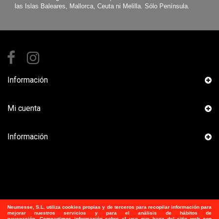
las Islas Baleares, Mallorca, Ceuta ni Melilla. Sólo Península.
Información
Mi cuenta
Información
Neumesse, S.L.
utiliza
cookies propias y de terceros para recopilar información para
mejorar nuestros servicios y para el análisis de hábitos de
navegación. Compartimos información sobre el uso que haga del sitio web con