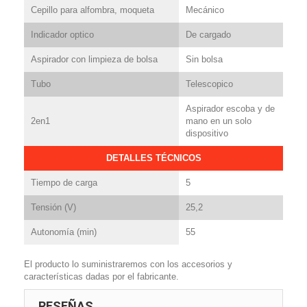
Cepillo para alfombra, moqueta
Mecánico
Indicador optico
De cargado
Aspirador con limpieza de bolsa
Sin bolsa
Tubo
Telescopico
Aspirador escoba y de
2en1
mano en un solo
dispositivo
DETALLES TÉCNICOS
Tiempo de carga
5
Tensión (V)
25,2
Autonomía (min)
55
El producto lo suministraremos con los accesorios y
características dadas por el fabricante.
RESEÑAS