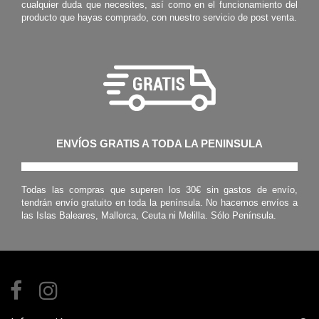
cualquier duda que necesites, así como en el funcionamiento del
producto que hayas comprado, con nuestro servicio de post venta.
ENVÍOS GRATIS A TODA LA PENINSULA
Todas las compras que superen los 30€ sin gastos de envío,
tendrán envío gratuito en toda la península. No hacemos envíos a
las Islas Baleares, Mallorca, Ceuta ni Melilla. Sólo Península.