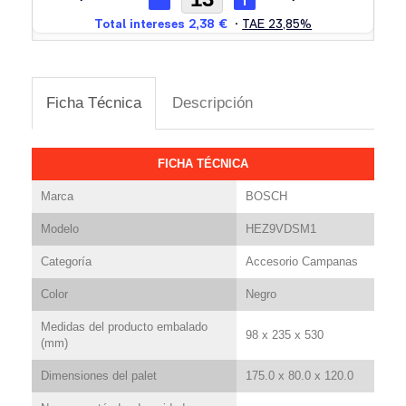
Ficha Técnica
Descripción
FICHA TÉCNICA
Marca
BOSCH
Modelo
HEZ9VDSM1
Categoría
Accesorio Campanas
Color
Negro
Medidas del producto embalado
98 x 235 x 530
(mm)
Dimensiones del palet
175.0 x 80.0 x 120.0