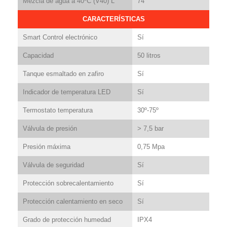
Mezcla de agua a 40ºC (V40) L
74
CARACTERÍSTICAS
Smart Control electrónico
Sí
Capacidad
50 litros
Tanque esmaltado en zafiro
Sí
Indicador de temperatura LED
Sí
Termostato temperatura
30º-75º
Válvula de presión
> 7,5 bar
Presión máxima
0,75 Mpa
Válvula de seguridad
Sí
Protección sobrecalentamiento
Sí
Protección calentamiento en seco
Sí
Grado de protección humedad
IPX4