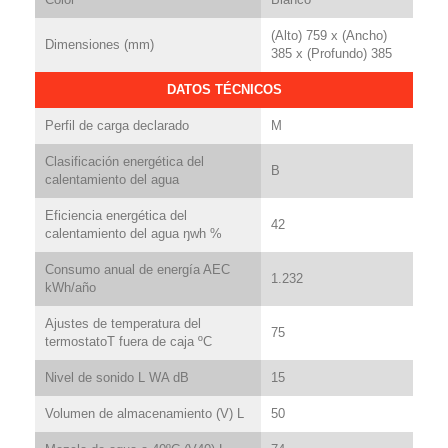
(Alto) 759 x (Ancho)
Dimensiones (mm)
385 x (Profundo) 385
DATOS TÉCNICOS
Perfil de carga declarado
M
Clasificación energética del
B
calentamiento del agua
Eficiencia energética del
42
calentamiento del agua ŋwh %
Consumo anual de energía AEC
1.232
kWh/año
Ajustes de temperatura del
75
termostatoT fuera de caja ºC
Nivel de sonido L WA dB
15
Volumen de almacenamiento (V) L
50