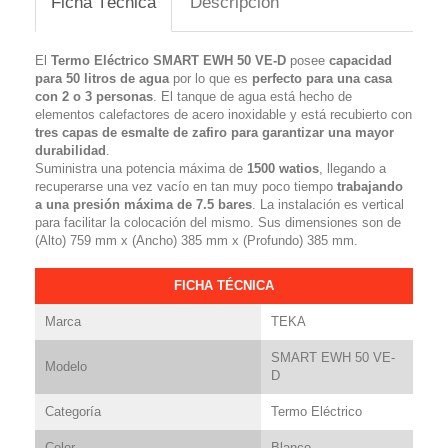
Ficha Técnica
Descripción
El
Termo Eléctrico SMART EWH 50 VE-D
posee
capacidad
para 50 litros de agua
por lo que es
perfecto para una casa
con 2 o 3 personas
. El tanque de agua está hecho de
elementos calefactores de acero inoxidable y está recubierto con
tres capas de esmalte de zafiro para garantizar una mayor
durabilidad
.
Suministra una potencia máxima de
1500 watios
, llegando a
recuperarse una vez vacío en tan muy poco tiempo
trabajando
a una presión máxima de 7.5 bares
. La instalación es vertical
para facilitar la colocación del mismo. Sus dimensiones son de
(Alto) 759 mm x (Ancho) 385 mm x (Profundo) 385 mm.
FICHA TÉCNICA
Marca
TEKA
SMART EWH 50 VE-
Modelo
D
Categoría
Termo Eléctrico
Color
Blanco