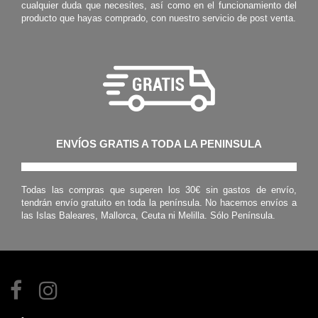
cualquier duda que necesites, así como en el funcionamiento del
producto que hayas comprado, con nuestro servicio de post venta.
ENVÍOS GRATIS A TODA LA PENINSULA
Todas las compras que superen los 30€ sin gastos de envío,
tendrán envío gratuito en toda la península. No hacemos envíos a
las Islas Baleares, Mallorca, Ceuta ni Melilla. Sólo Península.