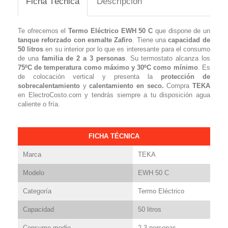
Ficha Técnica
Descripción
Te ofrecemos el
Termo Eléctrico EWH 50 C
que dispone de un
tanque reforzado con esmalte Zafiro
. Tiene una
capacidad de
50 litros
en su interior por lo que es interesante para el consumo
de una
familia de 2 a 3 personas
. Su termostato alcanza los
75ºC de temperatura como máximo y 30ºC como mínimo
. Es
de colocación vertical y presenta la
protección de
sobrecalentamiento
y
calentamiento en seco.
Compra
TEKA
en ElectroCosto.com y tendrás siempre a tu disposición agua
caliente o fría.
FICHA TÉCNICA
Marca
TEKA
Modelo
EWH 50 C
Categoría
Termo Eléctrico
Capacidad
50 litros
Consumo medio
2-3 personas