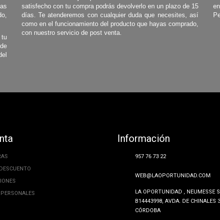
las
satisfecho con tu compra podrás devolverlo en un plazo de 15
en
o,
días. Te atenderemos con cualquier duda que necesites, así
Pe
como en el funcionamiento del producto que hayas comprado,
con nuestro servicio de post venta.
 tu
 de
del
nta
Información
RAS
957 76 73 22
 DESCUENTO
WEB@LAOPORTUNIDAD.COM
CIONES
LA OPORTUNIDAD , NEUMESSE SL
 PERSONALES
B14443998, AVDA. DE CHINALES 3
CÓRDOBA