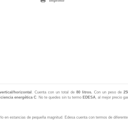
Imprimir
ertical/horizontal
. Cuenta con un total de
80 litros.
Con un peso de
25
iciencia energética C
. No te quedes sin tu termo
EDESA
, al mejor precio ga
rlo en estancias de pequeña magnitud. Edesa cuenta con termos de diferente