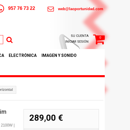
957 76 73 22
web@laoportunidad.com
SU CUENTA
0
INICIAR SESIÓN
CA
ELECTRÓNICA
IMAGEN Y SONIDO
rizontal
lim
289,00 €
: 2100W |