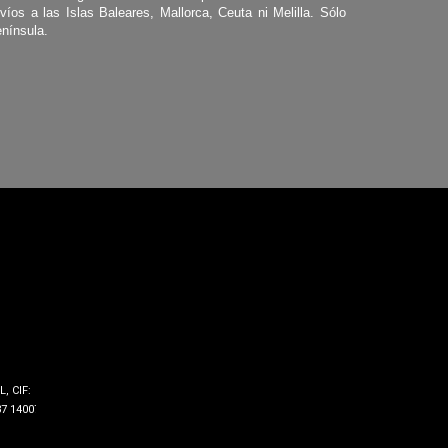
víos a las Islas Baleares, Mallorca, Ceuta ni Melilla. Sólo
nínsula.
, CIF:
7 14007 -