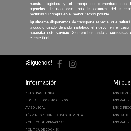
nuestra logística y el trabajo complementado con 
agencias de transporte más importantes del mercad
recibirás tu compra en el menor tiempo posible.
Igualmente disponemos de transporte especial que retirará
producto usado dejando instalado el nuevo, en el caso
necesitar este servicio. Siempre buscando la comodidad 
cliente final.
¡Síguenos!
Información
Mi cue
NUESTRAS TIENDAS
MIS COMP
CONTACTE CON NOSOTROS
MIS VALES
AVISO LEGAL
MIS DIREC
TÉRMINOS Y CONDICIONES DE VENTA
MIS DATOS
POLITICA DE PRIVACIDAD
MIS VALES
POLÍTICA DE COOKIES