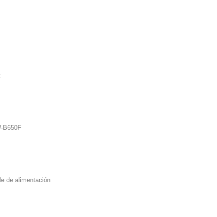
t
W-B650F
le de alimentación