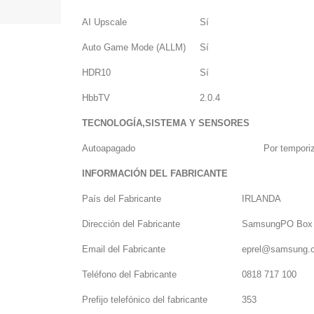
AI Upscale
Sí
Auto Game Mode (ALLM)
Sí
HDR10
Sí
HbbTV
2.0.4
TECNOLOGÍA,SISTEMA Y SENSORES
Autoapagado
Por tempori
INFORMACIÓN DEL FABRICANTE
País del Fabricante
IRLANDA
Dirección del Fabricante
SamsungPO Box 1
Email del Fabricante
eprel@samsung.
Teléfono del Fabricante
0818 717 100
Prefijo telefónico del fabricante
353