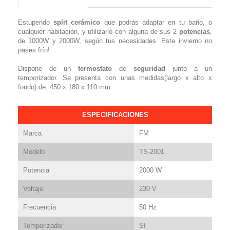
Estupendo
split cerámico
que podrás adaptar en tu baño, o
cualquier habitación, y utilizarlo con alguna de sus 2
potencias
,
de 1000W y 2000W, según tus necesidades. Este invierno no
pases frío!
Dispone de un
termostato
de
seguridad
junto a un
temporizador. Se presenta con unas medidas(largo x alto x
fondo) de: 450 x 180 x 110 mm.
ESPECIFICACIONES
Marca
FM
Modelo
TS-2001
Potencia
2000 W
Voltaje
230 V
Frecuencia
50 Hz
Temporizador
Sí