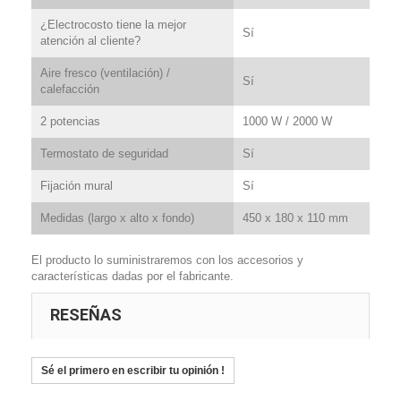
¿Electrocosto tiene la mejor
Sí
atención al cliente?
Aire fresco (ventilación) /
Sí
calefacción
2 potencias
1000 W / 2000 W
Termostato de seguridad
Sí
Fijación mural
Sí
Medidas (largo x alto x fondo)
450 x 180 x 110 mm
El producto lo suministraremos con los accesorios y
características dadas por el fabricante.
RESEÑAS
Sé el primero en escribir tu opinión !