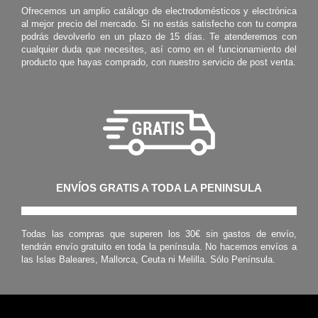
Ofrecemos un amplio catálogo de electrodomésticos y electrónica
al mejor precio del mercado. Si no estás satisfecho con tu compra
podrás devolverlo en un plazo de 15 días. Te atenderemos con
cualquier duda que necesites, así como en el funcionamiento del
producto que hayas comprado, con nuestro servicio de post venta.
ENVÍOS GRATIS A TODA LA PENINSULA
Todas las compras que superen los 30€ sin gastos de envío,
tendrán envío gratuito en toda la península. No hacemos envíos a
las Islas Baleares, Mallorca, Ceuta ni Melilla. Sólo Península.