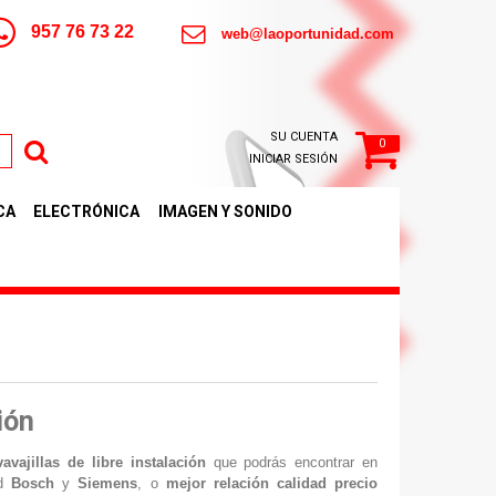
957 76 73 22
web@laoportunidad.com
SU CUENTA
0
INICIAR SESIÓN
CA
ELECTRÓNICA
IMAGEN Y SONIDO
ión
avajillas de libre instalación
que podrás encontrar en
ad
Bosch
y
Siemens
, o
mejor relación calidad precio