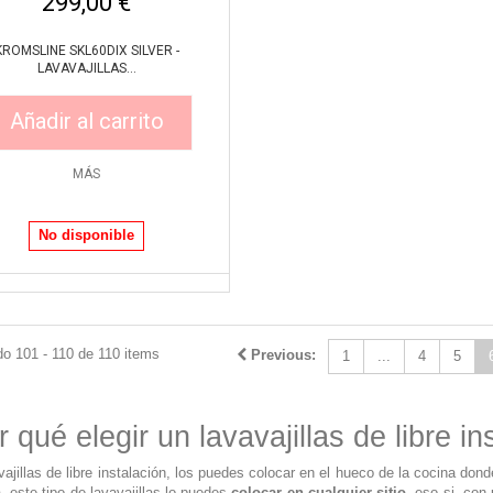
299,00 €
KROMSLINE SKL60DIX SILVER -
LAVAVAJILLAS...
Añadir al carrito
MÁS
No disponible
o 101 - 110 de 110 items
Previous:
1
...
4
5
 qué elegir un lavavajillas de libre in
vajillas de libre instalación, los puedes colocar en el hueco de la cocina dond
a, este tipo de lavavajillas lo puedes
colocar en cualquier sitio
, eso si, co