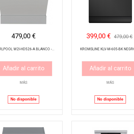
479,00 €
399,00 €
479,00 €
RLPOOL W2I-HD526-A BLANCO -...
KROMSLINE KLV-M-605-BK NEGRO 
Añadir al carrito
Añadir al carrito
MÁS
MÁS
Vista rápida
Vista rápida
No disponible
No disponible