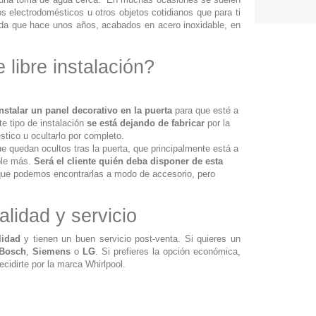
os electrodomésticos u otros objetos cotidianos que para ti
ada que hace unos años, acabados en acero inoxidable, en
 libre instalación?
instalar un panel decorativo en la puerta
para que esté a
te tipo de instalación
se está dejando de fabricar
por la
tico u ocultarlo por completo.
ue quedan ocultos tras la puerta, que principalmente está a
ble más.
Será el cliente quién deba disponer de esta
nque podemos encontrarlas a modo de accesorio, pero
alidad y servicio
lidad
y tienen un buen servicio post-venta. Si quieres un
 Bosch
,
Siemens
o
LG
. Si prefieres la opción económica,
ecidirte por la marca Whirlpool.