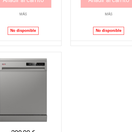
Añadir al carrito
Añadir al carrito
MÁS
MÁS
Vista rápida
No disponible
No disponible