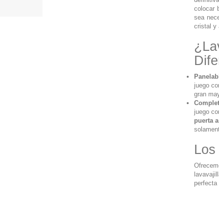
colocar 
sea nece
cristal y
¿Lav
Dife
Panelab
juego co
gran may
Complet
juego co
puerta a
solament
Los 
Ofrecemo
lavavaji
perfecta