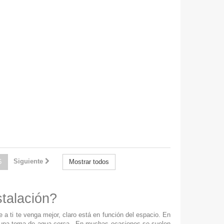
Siguiente
6
Mostrar todos
stalación?
e a ti te venga mejor, claro está en función del espacio. En
n una toma de agua cerca. En muchas ocasiones se suelen