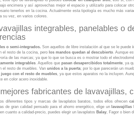
bajo encimera y así aprovechas mejor el espacio y utilizarlo para colocar otr
sario tenerlos en la cocina. Actualmente esta tipología es mucho más vari
 a su vez, en varios colores.
avajillas integrables, panelables o de
rencias
les o semi-integrados.
Son aquellos de libre instalación al que se le puede
n el resto de la cocina, pero
los mandos quedan al descubierto
. Aunque es
oría de las marcas; ya que lo que se busca es o mostrar todo el electrodomés
amente integrables
. Aquellos que
pasan desapercibidos totalmente
, ya q
n el resto de muebles. Van
unidos a la puerta
; por lo que parecerán un mue
 juego con el resto de muebles
, ya que estos aparatos no la incluyen. Au
e en color acero inoxidable.
mejores fabricantes de lavavajillas, c
s diferentes tipos y marcas de lavaplatos baratos, todos ellos ofrecen
ca
llas de gran calidad pensado para el ahorro energético, elige un
lavavajillas
 en cuanto a calidad-precio, puedes elegir un lavaplatos
Balay
, Fagor o bien d