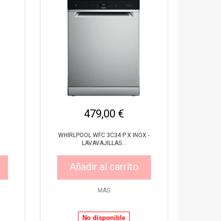
479,00 €
WHIRLPOOL WFC 3C34 P X INOX -
LAVAVAJILLAS...
Añadir al carrito
MÁS
Vista rápida
No disponible