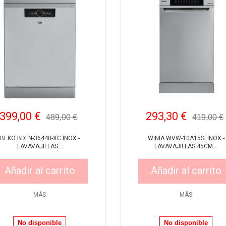
399,00 €
293,30 €
489,00 €
419,00 €
BEKO BDFN-36440-XC INOX -
WINIA WVW-10A15SI INOX -
LAVAVAJILLAS...
LAVAVAJILLAS 45CM...
Añadir al carrito
Añadir al carrito
MÁS
MÁS
Vista rápida
Vista rápida
No disponible
No disponible