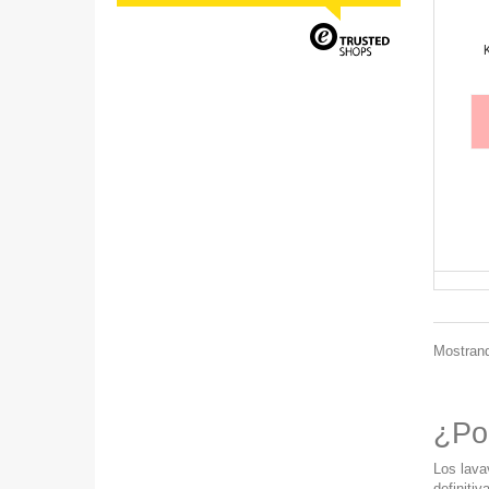
Mostrand
¿Por
Los lava
definitiv