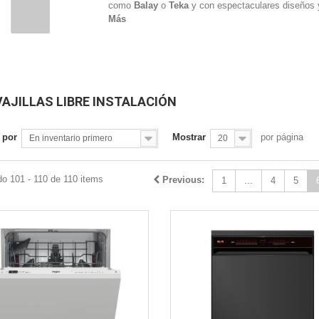
como
Balay
o
Teka
y con espectaculares diseños 
Más
AJILLAS LIBRE INSTALACIÓN
Vista rápida
Vista rápida
 por
Mostrar
por página
En inventario primero
20
o 101 - 110 de 110 items
Previous:
1
...
4
5