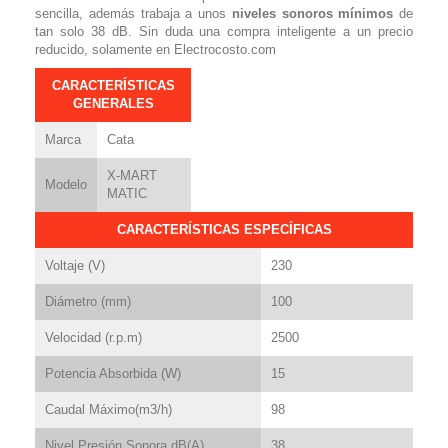
sencilla, además trabaja a unos
niveles sonoros mínimos
de
tan solo 38 dB. Sin duda una compra inteligente a un precio
reducido, solamente en Electrocosto.com
CARACTERÍSTICAS
GENERALES
Marca
Cata
X-MART
Modelo
MATIC
CARACTERÍSTICAS ESPECÍFICAS
Voltaje (V)
230
Diámetro (mm)
100
Velocidad (r.p.m)
2500
Potencia Absorbida (W)
15
Caudal Máximo(m3/h)
98
Nivel Presión Sonora dB(A)
38