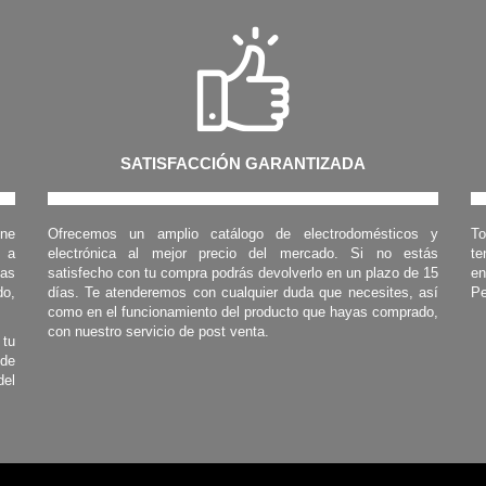
SATISFACCIÓN GARANTIZADA
one
Ofrecemos un amplio catálogo de electrodomésticos y
To
s a
electrónica al mejor precio del mercado. Si no estás
te
las
satisfecho con tu compra podrás devolverlo en un plazo de 15
en
o,
días. Te atenderemos con cualquier duda que necesites, así
Pe
como en el funcionamiento del producto que hayas comprado,
con nuestro servicio de post venta.
 tu
 de
del