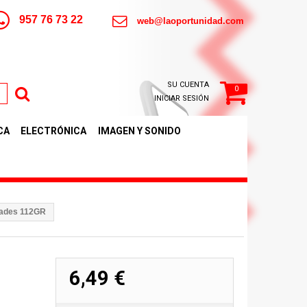
957 76 73 22
web@laoportunidad.com
SU CUENTA
0
INICIAR SESIÓN
CA
ELECTRÓNICA
IMAGEN Y SONIDO
dades 112GR
6,49 €