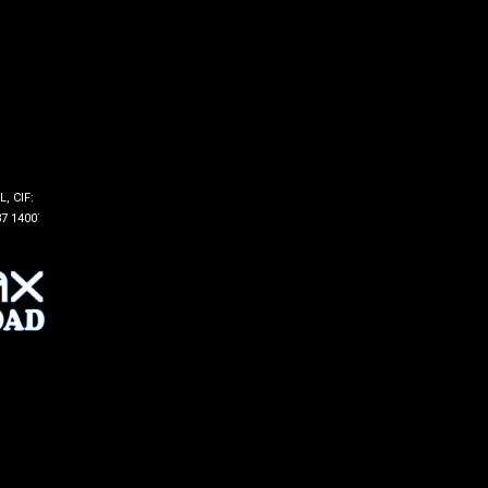
, CIF:
7 14007 -