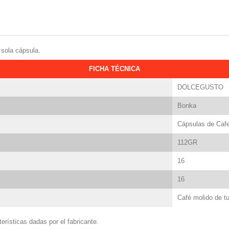
sola cápsula.
FICHA TÉCNICA
DOLCEGUSTO
Bonka
Cápsulas de Cafe
112GR
16
16
Café molido de tu
erísticas dadas por el fabricante.