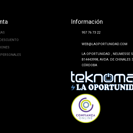
nta
Información
RAS
957 76 73 22
 DESCUENTO
WEB@LAOPORTUNIDAD.COM
CIONES
LA OPORTUNIDAD , NEUMESSE SL
 PERSONALES
B14443998, AVDA. DE CHINALES 3
CÓRDOBA