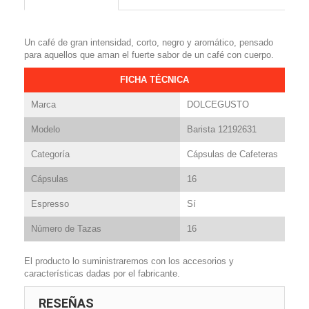
Un café de gran intensidad, corto, negro y aromático, pensado
para aquellos que aman el fuerte sabor de un café con cuerpo.
FICHA TÉCNICA
Marca
DOLCEGUSTO
Modelo
Barista 12192631
Categoría
Cápsulas de Cafeteras
Cápsulas
16
Espresso
Sí
Número de Tazas
16
El producto lo suministraremos con los accesorios y
características dadas por el fabricante.
RESEÑAS